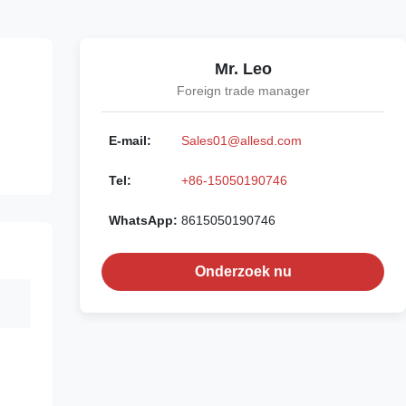
Mr. Leo
Foreign trade manager
E-mail:
Sales01@allesd.com
Tel:
+86-15050190746
WhatsApp:
8615050190746
Onderzoek nu