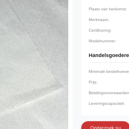
Plaats van herkomst:
Merknaam:
Certificering:
Modelnummer:
Handelsgoeder
Minimale bestelhoevee
Prijs:
Betalingsvoorwaarden
Leveringscapaciteit:
O
n
d
e
r
z
o
e
k
n
u