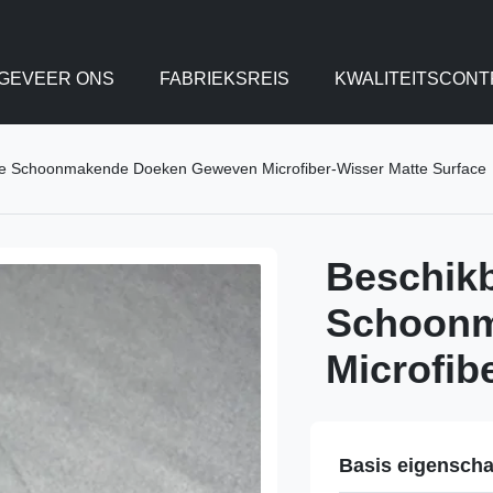
GEVEER ONS
FABRIEKSREIS
KWALITEITSCONT
rije Schoonmakende Doeken Geweven Microfiber-Wisser Matte Surface
Beschikba
Schoonm
Microfib
Basis eigensch