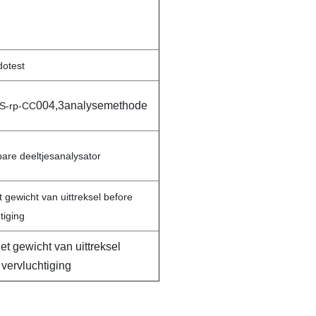
dotest
004,3analysemethode
ES-rp-CC
bare deeltjesanalysator
gewicht van uittreksel before
tiging
t gewicht van uittreksel
 vervluchtiging