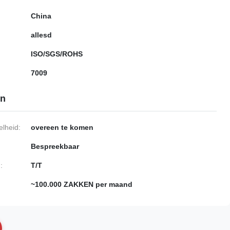
China
allesd
ISO/SGS/ROHS
7009
en
lheid:
overeen te komen
Bespreekbaar
:
T/T
~100.000 ZAKKEN per maand