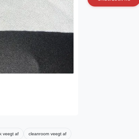
k veegt af
cleanroom veegt af