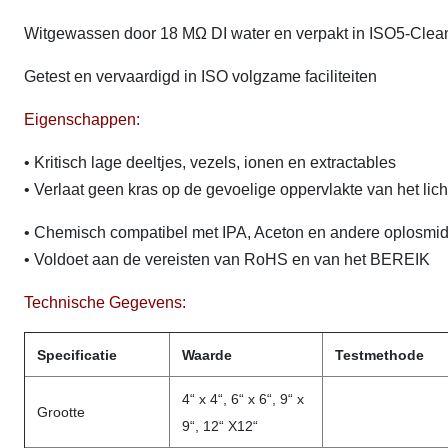
Witgewassen door 18
MΩ DI water
en verpakt in
ISO5-
Clea
Getest en vervaardigd in ISO volgzame faciliteiten
Eigenschappen:
• Kritisch lage deeltjes, vezels, ionen en extractables
• Verlaat geen kras op de gevoelige oppervlakte van het li
• Chemisch compatibel met IPA, Aceton en andere oplosmi
• Voldoet aan de vereisten van RoHS en van het BEREIK
Technische Gegevens:
Specificatie
Waarde
Testmethode
4“ x 4“, 6“ x 6“, 9“ x
Grootte
9“, 12“ X12“