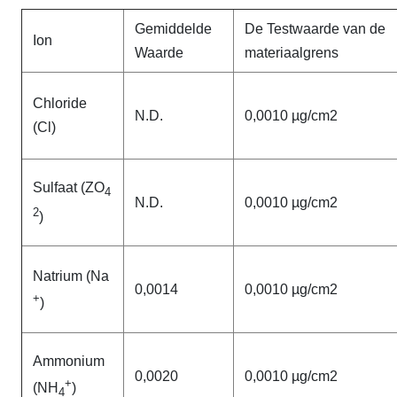
Gemiddelde
De Testwaarde van de
Ion
Waarde
materiaalgrens
Chloride
N.D.
0,0010 µg/cm2
(Cl)
Sulfaat (ZO
4
N.D.
0,0010 µg/cm2
2
)
Natrium (Na
0,0014
0,0010 µg/cm2
+
)
Ammonium
0,0020
0,0010 µg/cm2
+
(NH
)
4