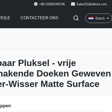
+86-15050190746
Sales01@allesd.com
ROLE
CONTACTEER ONS
Dutch
ar Pluksel - vrije
akende Doeken Geweven
er-Wisser Matte Surface
appen