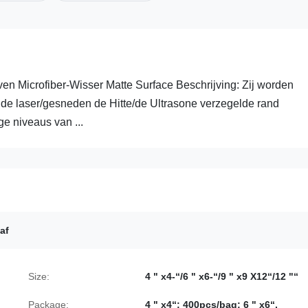
 Microfiber-Wisser Matte Surface Beschrijving: Zij worden
 laser/gesneden de Hitte/de Ultrasone verzegelde rand
ge niveaus van ...
af
Size:
4 " x4-“/6 " x6-“/9 " x9 X12“/12 "“
Package:
4 " x4“; 400pcs/bag; 6 " x6“,