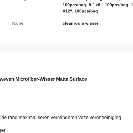
100pcs/bag; 9 " x9“, 100pcs/bag; 1
X12“, 100pcs/bag
Name:
cleanroom wisser
even Microfiber-Wisser Matte Surface
lde rand
maximaliseren verminderen vezelverontreiniging
gen.