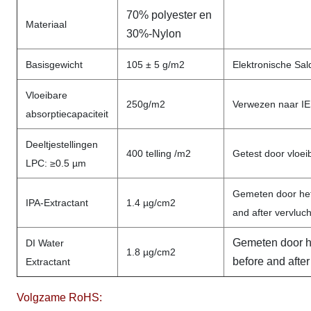
70% polyester en
Materiaal
30%-Nylon
Basisgewicht
105 ± 5 g/m2
Elektronische Sal
Vloeibare
250g/m2
Verwezen naar I
absorptiecapaciteit
Deeltjestellingen
400 telling /m2
Getest door vloei
LPC: ≥0.5 µm
Gemeten door het 
IPA-Extractant
1.4 µg/cm2
and after vervluch
Gemeten door he
DI Water
1.8 µg/cm2
before and after
Extractant
Volgzame RoHS: