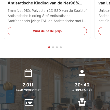
Antistatische Kleding van de Net98%
van L
Polyester 2%
Zelfd
5mm Net 98% Polyester+2% ESD van de Koolstof
Unisex
Antistatische Kleding Stof Antistatische
Antist
Stoffenbeschrijving: ESD de Antistatische stof is
het Kie
ideaal voor schoon ruimtemilieu, ESD kan de stof
Kleur G
mensen tegen en potentiële risico's beschermen
Kleur 
Vind de beste prijs
die in gevaarlijke en schadelijke chemische
Cotton
producten moeten worden ...
gele, z
2,011
30~40
JAAR OPGERICHT
WERKNEMERS