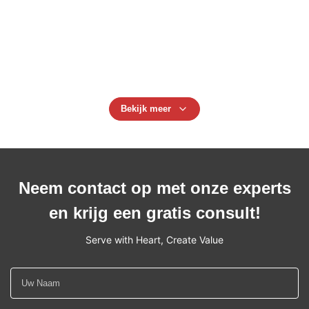
Naadloze Polyester
M / L de Antistatische Handschoenen niet van de
Misstappalm met 10mm Rug van de Polyester de
Gestreepte Hand
Bekijk meer
Neem contact op met onze experts
en krijg een gratis consult!
Serve with Heart, Create Value