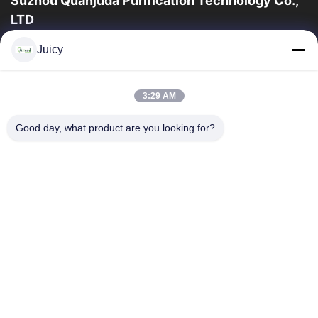
Suzhou Quanjuda Purification Technology Co.,
LTD
16years ervaring, als belangrijke fabrikant en exporteur van
Juicy
ESD & Cleanroom producten, bieden wij een volledige lijn van
ESD & Cleanroom materiaal...
Snelle Links
3:29 AM
Huis
Producten
Good day, what product are you looking for?
Ongeveer Ons
Fabrieksreis
Kwaliteitscontrole
Contacteer Ons
Verzoek Om Een Citaat
Neem Contact Met Ons Op
86-512-65883749
86-512-66190772
Sales01@allesd.com