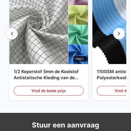
VIDEO
1/2 Keperstof 5mm de Koolstof
110GSM antista
Antistatische Kleding van de
Polyesterkoolst
Net98% Polyester 2%
Kledingsmateria
Vind de beste prijs
Vind de b
Stuur een aanvraag