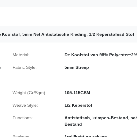
% Koolstof
,
5mm Net Antistatische Kleding
,
1/2 Keperstofesd Stof
Material:
De Koolstof van 98% Polyester+2
n
Fabric Style:
5mm Streep
Weight (Gr/Sqm):
105-115GSM
Weave Style:
1/2 Keperstof
Functions:
Antistatisch, krimpen-Bestand, sc
Bestand
Package:
1roll/knitting zakken