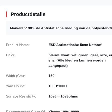
Productdetails
Markeren:
98% de Antistatische Kleding van de polyester2
Product Name:
ESD Antistatische 5mm Netstof
Color:
blauw, zwart, wit, groen, geel, roze, e
enz. (Alle kleuren kunnen worden
aangepast)
Width (Cm):
150
Yarn Count:
100D*100D
Surface Resistivity:
10e6 ~ 10e9ohms
Recommended Class Of
Klasse 100~10000