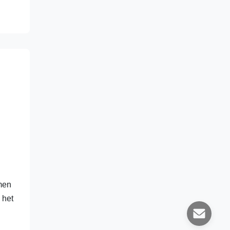
rmen
 het