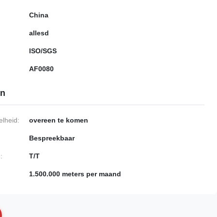
China
allesd
ISO/SGS
AF0080
en
lheid:
overeen te komen
Bespreekbaar
:
T/T
1.500.000 meters per maand