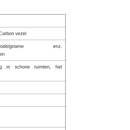
arbon vezel
auwe/rode/groene enz.
ren
g in schone ruimten, het