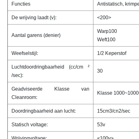
Functies
Antistatisch, krim
De wrijving laadt (v):
<200>
Warp100
Aantal garens (denier)
Weft100
Weefselstijl:
1/2
Keperstof
Luchtdoordringbaarheid (cc/cm ²
30
/sec):
Geadviseerde Klasse van
Klasse 1000~1000
Cleanroom:
Doordringbaarheid aan lucht:
15cm3/cn2/sec
Statisch voltage:
53v
Wrijvingvoltage:
<100v>