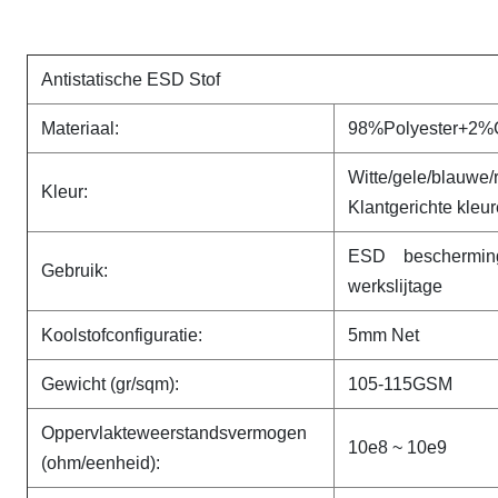
Antistatische ESD Stof
Materiaal:
98%Polyester+2%C
Witte/gele/bl
Kleur:
Klantgerichte kleu
ESD beschermin
Gebruik:
werkslijtage
Koolstofconfiguratie:
5mm Net
Gewicht (gr/sqm):
105-115GSM
Oppervlakteweerstandsvermogen
10e8 ~ 10e9
(ohm/eenheid):