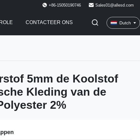
+86-15050190746
Sales01@allesd.com
ROLE
CONTACTEER ONS
Dutch
rstof 5mm de Koolstof
ische Kleding van de
Polyester 2%
appen