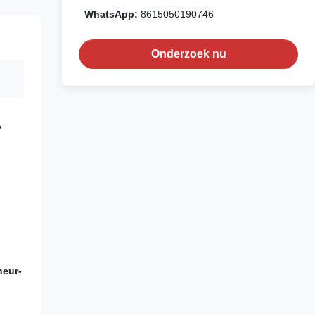
WhatsApp:
8615050190746
Onderzoek nu
%
heur-