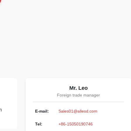
Mr. Leo
Foreign trade manager
n
E-mail:
Sales01@allesd.com
Tel:
+86-15050190746