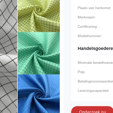
Plaats van herkomst:
Merknaam:
Certificering:
Modelnummer:
Handelsgoeder
Minimale bestelhoevee
Prijs:
Betalingsvoorwaarden
Leveringscapaciteit:
O
n
d
e
r
z
o
e
k
n
u