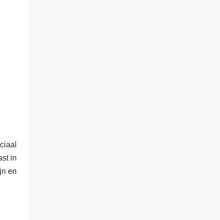
ciaal
st in
jn en