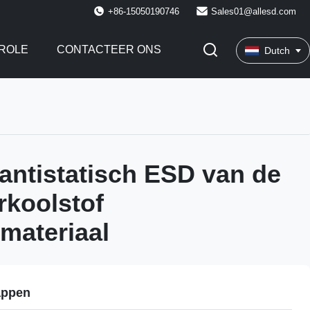
+86-15050190746
Sales01@allesd.com
ROLE
CONTACTEER ONS
Dutch
ntistatisch ESD van de
rkoolstof
materiaal
appen