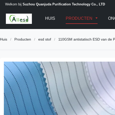
Welkom bij
Suzhou Quanjuda Purification Technology Co., LTD
HUIS
PRODUCTEN
ON
Huis
/
Producten
/
esd stof
/
110GSM antistatisch ESD van de Po