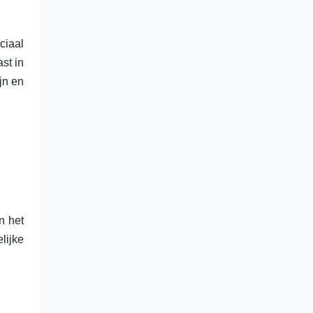
ciaal
st in
jn en
n
het
lijke