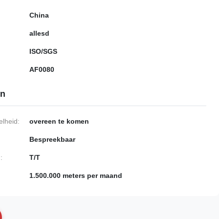
China
allesd
ISO/SGS
AF0080
en
lheid:
overeen te komen
Bespreekbaar
:
T/T
1.500.000 meters per maand