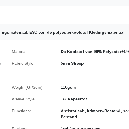
dingsmateriaal
,
ESD van de polyesterkoolstof Kledingsmateriaal
Material:
De Koolstof van 99% Polyester+1
n
Fabric Style:
5mm Streep
Weight (Gr/Sqm):
110gsm
Weave Style:
1/2 Keperstof
Functions:
Antistatisch, krimpen-Bestand, sc
Bestand
Package:
1roll/knitting zakken