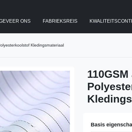
GEVEER ONS
FABRIEKSREIS
KWALITEITSCONT
lyesterkoolstof Kledingsmateriaal
110GSM a
Polyeste
Kledings
Basis eigensch