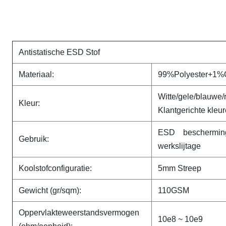
Antistatische ESD Stof
Materiaal:
99%Polyester+1%C
Witte/gele/bl
Kleur:
Klantgerichte kleu
ESD beschermin
Gebruik:
werkslijtage
Koolstofconfiguratie:
5mm Streep
Gewicht (gr/sqm):
110GSM
Oppervlakteweerstandsvermogen
10e8 ~ 10e9