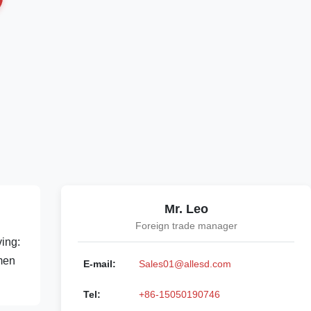
Mr. Leo
Foreign trade manager
ving:
rmen
E-mail:
Sales01@allesd.com
Tel:
+86-15050190746