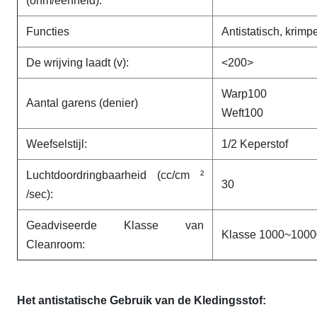
(ohm/eenheid):
Functies
Antistatisch, krim
De wrijving laadt (v):
<200>
Warp100
Aantal garens (denier)
Weft100
Weefselstijl:
1/2
Keperstof
Luchtdoordringbaarheid (cc/cm ²
30
/sec):
Geadviseerde Klasse van
Klasse 1000~1000
Cleanroom:
Het antistatische Gebruik van de Kledingsstof: