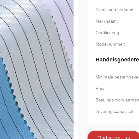
Plaats van herkomst:
Merknaam:
Certificering:
Modelnummer:
Handelsgoeder
Minimale bestelhoevee
Prijs:
Betalingsvoorwaarden
Leveringscapaciteit:
O
n
d
e
r
z
o
e
k
n
u