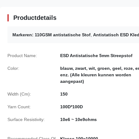
Productdetails
Markeren:
110GSM antistatische Stof
,
Antistatisch ESD Kle
Product Name:
ESD Antistatische 5mm Streepstof
Color:
blauw, zwart, wit, groen, geel, roze, e
enz. (Alle kleuren kunnen worden
aangepast)
Width (Cm):
150
Yarn Count:
100D*100D
Surface Resistivity:
10e6 ~ 10e9ohms
Recommended Class Of
Klasse 100~10000