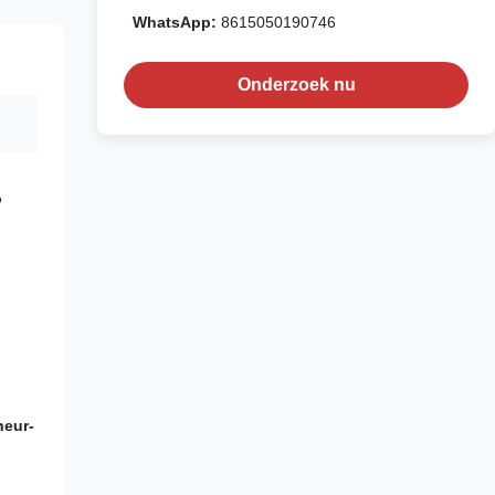
WhatsApp:
8615050190746
Onderzoek nu
%
heur-