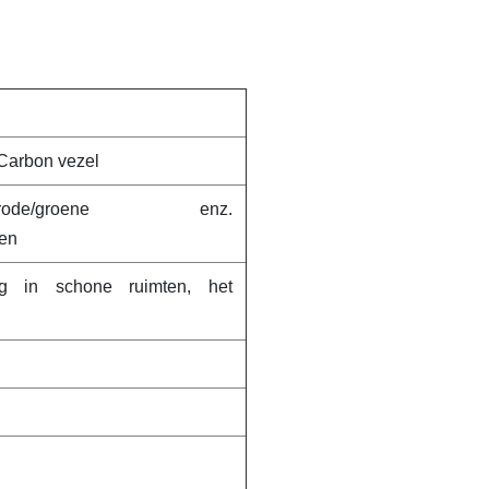
arbon vezel
auwe/rode/groene enz.
ren
g in schone ruimten, het