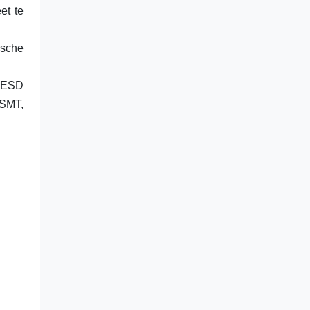
et te
ische
d ESD
 SMT,