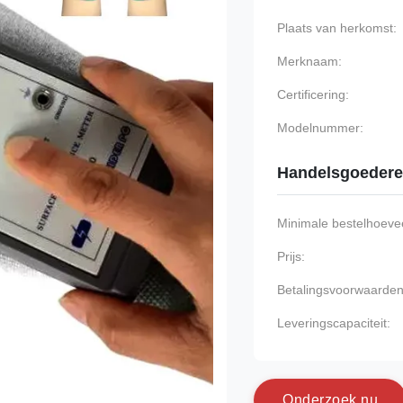
Plaats van herkomst:
Merknaam:
Certificering:
Modelnummer:
Handelsgoeder
Minimale bestelhoevee
Prijs:
Betalingsvoorwaarden
Leveringscapaciteit:
O
n
d
e
r
z
o
e
k
n
u