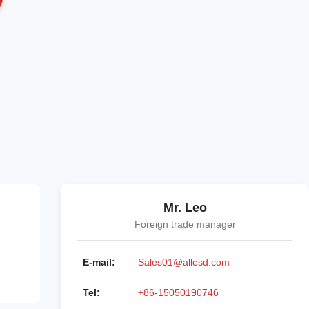
Mr. Leo
Foreign trade manager
u
E-mail:
Sales01@allesd.com
Tel:
+86-15050190746