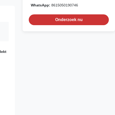
WhatsApp:
8615050190746
Onderzoek nu
dekt