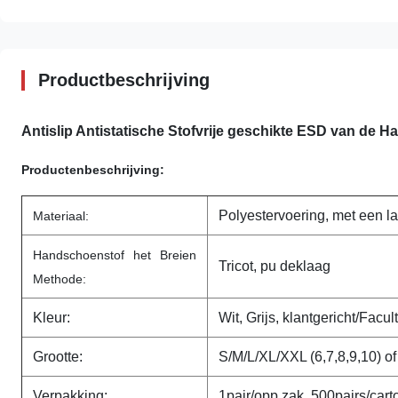
Productbeschrijving
Antislip Antistatische Stofvrije geschikte ESD van de
Productenbeschrijving:
Polyestervoering, met een l
Materiaal:
Handschoenstof het Breien
Tricot, pu deklaag
Methode:
Kleur:
Wit, Grijs, klantgericht/Facult
Grootte:
S/M/L/XL/XXL (6,7,8,9,10) o
Verpakking:
1pair/opp zak, 500pairs/cart