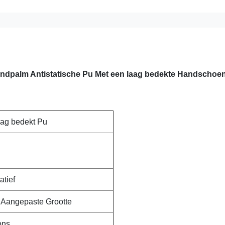
 Handpalm Antistatische Pu Met een laag bedekte Handschoe
aag bedekt Pu
atief
f Aangepaste Grootte
ons