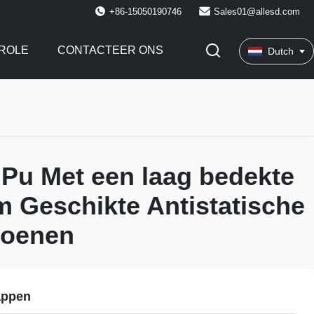
+86-15050190746
Sales01@allesd.com
ROLE
CONTACTEER ONS
Dutch
e Pu Met een laag bedekte
 Geschikte Antistatische
oenen
appen