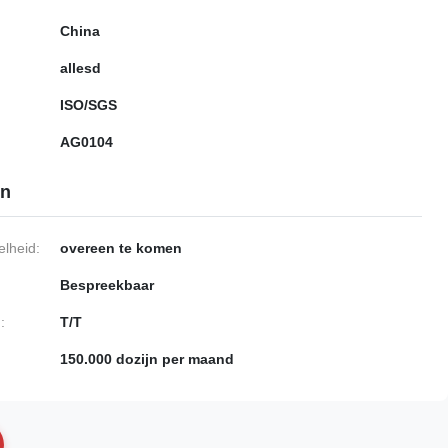
China
allesd
ISO/SGS
AG0104
en
lheid:
overeen te komen
Bespreekbaar
:
T/T
150.000 dozijn per maand