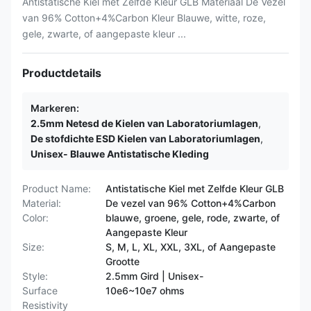
Antistatische Kiel met Zelfde Kleur GLB Materiaal De Vezel
van 96% Cotton+4%Carbon Kleur Blauwe, witte, roze,
gele, zwarte, of aangepaste kleur ...
Productdetails
Markeren:
2.5mm Netesd de Kielen van Laboratoriumlagen
,
De stofdichte ESD Kielen van Laboratoriumlagen
,
Unisex- Blauwe Antistatische Kleding
Product Name:
Antistatische Kiel met Zelfde Kleur GLB
Material:
De vezel van 96% Cotton+4%Carbon
Color:
blauwe, groene, gele, rode, zwarte, of
Aangepaste Kleur
Size:
S, M, L, XL, XXL, 3XL, of Aangepaste
Grootte
Style:
2.5mm Gird | Unisex-
Surface
10e6~10e7 ohms
Resistivity