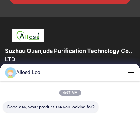
Suzhou Quanjuda Purification Technology Co.,
LTD
16years ervaring, als belangrijke fabrikant en exporteur van
Allesd-Leo
ESD & Cleanroom producten, bieden wij een volledige lijn van
ESD & Cleanroom materiaal...
Snelle Links
4:07 AM
Huis
Producten
Good day, what product are you looking for?
Ongeveer Ons
Fabrieksreis
Kwaliteitscontrole
Contacteer Ons
Verzoek Om Een Citaat