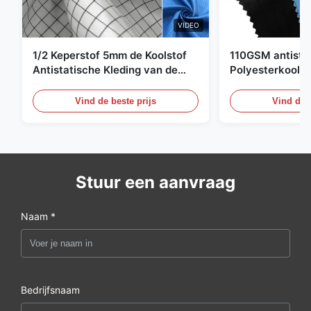
VIDEO
1/2 Keperstof 5mm de Koolstof
110GSM antista
Antistatische Kleding van de
Polyesterkoolst
Net98% Polyester 2%
Kledingsmateria
Vind de beste prijs
Vind de b
Stuur een aanvraag
Naam *
Bedrijfsnaam