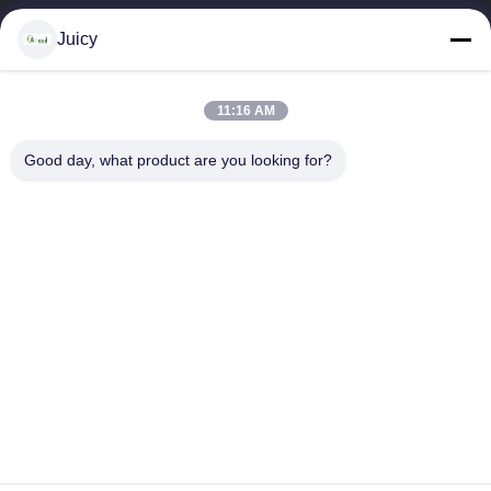
16years ervaring, als belangrijke fabrikant en exporteur van
Juicy
ESD & Cleanroom producten, bieden wij een volledige lijn van
ESD & Cleanroom materiaal...
Snelle Links
11:16 AM
Huis
Producten
Good day, what product are you looking for?
Ongeveer Ons
Fabrieksreis
Kwaliteitscontrole
Contacteer Ons
Verzoek Om Een Citaat
Neem Contact Met Ons Op
86-512-65883749
86-512-66190772
Sales01@allesd.com
Auteursrecht © 2018-2026 Suzhou Quanjuda Purification Technology Co.,