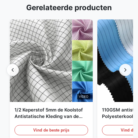
Gerelateerde producten
VIDEO
1/2 Keperstof 5mm de Koolstof
110GSM antista
Antistatische Kleding van de
Polyesterkoolst
Net98% Polyester 2%
Kledingsmateria
Vind de beste prijs
Vind de b