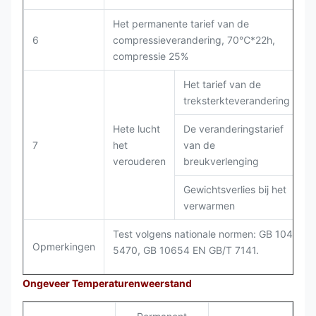
Het permanente tarief van de
6
compressieverandering, 70℃*22h,
G
compressie 25%
Het tarief van de
treksterkteverandering
Hete lucht
De veranderingstarief
7
het
van de
G
verouderen
breukverlenging
Gewichtsverlies bij het
verwarmen
Test volgens nationale normen: GB 1040, G
Opmerkingen
5470, GB 10654 EN GB/T 7141.
Ongeveer Temperaturenweerstand