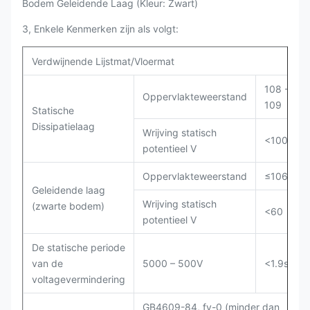
Bodem Geleidende Laag (Kleur: Zwart)
3, Enkele Kenmerken zijn als volgt:
Verdwijnende Lijstmat/Vloermat
108 -
Oppervlakteweerstand
109
Statische
Dissipatielaag
Wrijving statisch
<100
potentieel V
Oppervlakteweerstand
≤106
Geleidende laag
Wrijving statisch
(zwarte bodem)
<60
potentieel V
De statische periode
van de
5000 – 500V
<1.9s
voltagevermindering
GB4609-84, fv-0 (minder dan