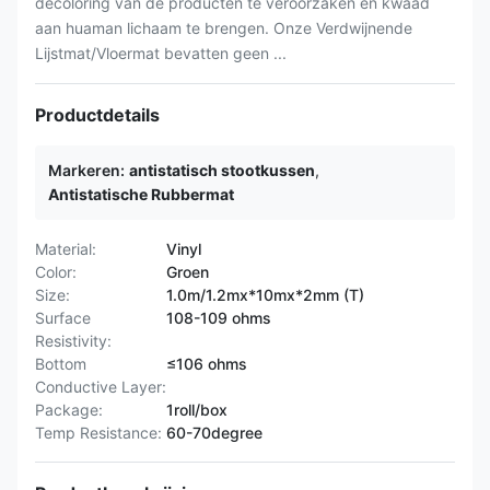
decoloring van de producten te veroorzaken en kwaad
aan huaman lichaam te brengen. Onze Verdwijnende
Lijstmat/Vloermat bevatten geen ...
Productdetails
Markeren:
antistatisch stootkussen
,
Antistatische Rubbermat
Material:
Vinyl
Color:
Groen
Size:
1.0m/1.2mx*10mx*2mm (T)
Surface
108-109 ohms
Resistivity:
Bottom
≤106 ohms
Conductive Layer:
Package:
1roll/box
Temp Resistance:
60-70degree