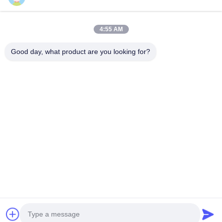
ESD & Cleanroom producten, bieden wij een volledige lijn van
ESD & Cleanroom materiaal...
Snelle Links
4:55 AM
Huis
Producten
Good day, what product are you looking for?
Ongeveer Ons
Fabrieksreis
Kwaliteitscontrole
Contacteer Ons
Verzoek Om Een Citaat
Neem Contact Met Ons Op
0086-512-65883749
0086-512-66190772
Sales01@allesd.com
Auteursrecht © 2018-2026 Suzhou Quanjuda Purification Technology Co.,
LTD. Alle rechten voorbehouden.