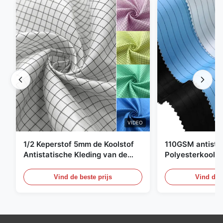
VIDEO
1/2 Keperstof 5mm de Koolstof
110GSM antista
Antistatische Kleding van de
Polyesterkoolst
Net98% Polyester 2%
Kledingsmateria
Vind de beste prijs
Vind de b