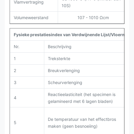
Vlamvertraging
10S)
Volumeweerstand
107 - 1010 Ωcm
Fysieke prestatiesindex van Verdwijnende Lijst/Vloermat
Nr.
Beschrijving
T
1
Treksterkte
G
2
Breukverlenging
G
3
Scheurverlenging
G
Reactieelasticiteit (het specimen is
4
G
gelamineerd met 6 lagen bladen)
De temperatuur van het effectbros
5
G
maken (geen besnoeiing)