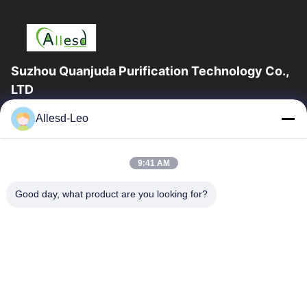
Suzhou Quanjuda Purification Technology Co.,
LTD
16years ervaring, als belangrijke fabrikant en exporteur van
Allesd-Leo
ESD & Cleanroom producten, bieden wij een volledige lijn van
ESD & Cleanroom materiaal...
Snelle Links
9:41 AM
Huis
Producten
Good day, what product are you looking for?
Ongeveer Ons
Fabrieksreis
Kwaliteitscontrole
Contacteer Ons
Verzoek Om Een Citaat
Neem Contact Met Ons Op
0086-512-65883749