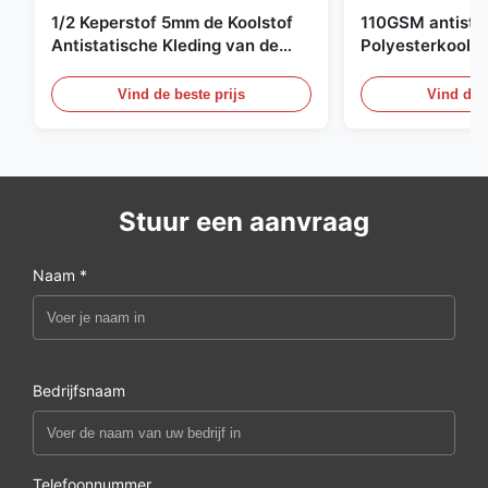
1/2 Keperstof 5mm de Koolstof
110GSM antista
Antistatische Kleding van de
Polyesterkoolst
Net98% Polyester 2%
Kledingsmateria
Vind de beste prijs
Vind de b
Stuur een aanvraag
Naam *
Bedrijfsnaam
Telefoonnummer