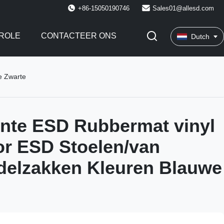
+86-15050190746
Sales01@allesd.com
ROLE
CONTACTEER ONS
Dutch
e Zwarte
nte ESD Rubbermat vinyl
for ESD Stoelen/van
delzakken Kleuren Blauwe