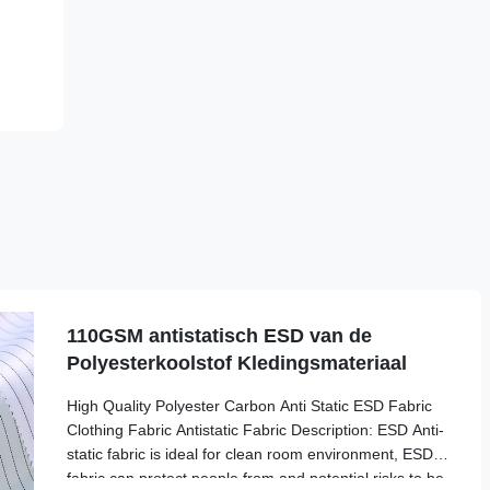
110GSM antistatisch ESD van de
Polyesterkoolstof Kledingsmateriaal
High Quality Polyester Carbon Anti Static ESD Fabric
Clothing Fabric Antistatic Fabric Description: ESD Anti-
static fabric is ideal for clean room environment, ESD
fabric can protect people from and potential risks to be