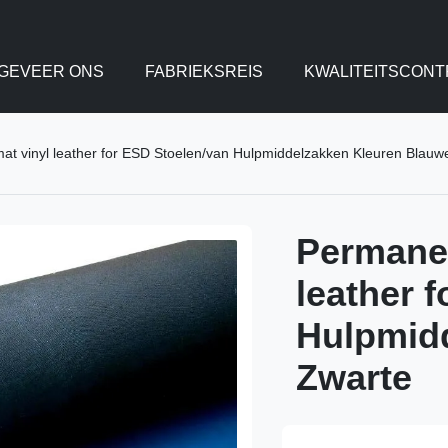
GEVEER ONS
FABRIEKSREIS
KWALITEITSCONT
 vinyl leather for ESD Stoelen/van Hulpmiddelzakken Kleuren Blauw
Permane
leather 
Hulpmid
Zwarte