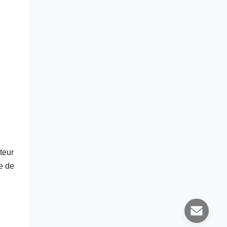
teur
e de