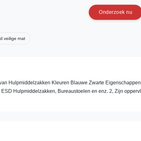
O
n
d
e
r
z
o
e
k
n
u
d veilige mat
/van Hulpmiddelzakken Kleuren Blauwe Zwarte Eigenschappen:
n, ESD Hulpmiddelzakken, Bureaustoelen en enz. 2, Zijn opperv