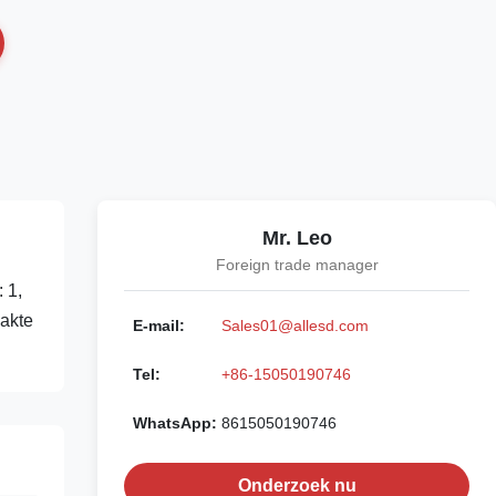
Mr. Leo
Foreign trade manager
 1,
lakte
E-mail:
Sales01@allesd.com
Tel:
+86-15050190746
WhatsApp:
8615050190746
Onderzoek nu