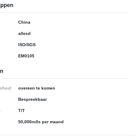
appen
China
allesd
ISO/SGS
EM0105
en
lheid:
overeen te komen
Bespreekbaar
:
T/T
50,000rolls per maand