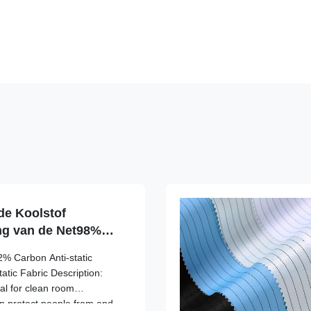
de Koolstof
ing van de Net98%
% Carbon Anti-static
atic Fabric Description:
eal for clean room
n protect people from and