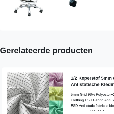
Gerelateerde producten
1/2 Keperstof 5mm 
Antistatische Kled
Polyester 2%
5mm Grid 98% Polyester+2
Clothing ESD Fabric Anti St
ESD Anti-static fabric is id
environment,ESD fabric ca