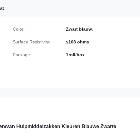
at
Color:
Zwart blauw,
Surface Resistivity:
≤108 ohms
Package:
1roll/box
len/van Hulpmiddelzakken Kleuren Blauwe Zwarte