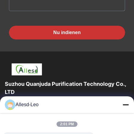
Nu indienen
Suzhou Quanjuda Purification Technology Co.,
LTD
16years ervaring, als belangrijke fabrikant en exporteur van
Allesd-Leo
ESD & Cleanroom producten, bieden wij een volledige lijn van
ESD & Cleanroom materiaal...
Snelle Links
2:01 PM