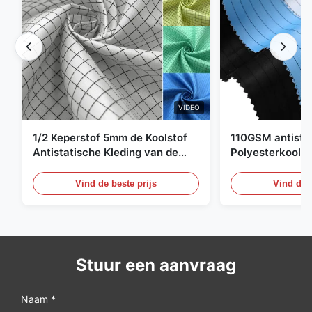
VIDEO
1/2 Keperstof 5mm de Koolstof
110GSM antista
Antistatische Kleding van de
Polyesterkoolst
Net98% Polyester 2%
Kledingsmateria
Vind de beste prijs
Vind de b
Stuur een aanvraag
Naam *