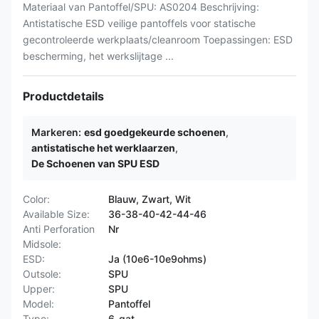
Materiaal van Pantoffel/SPU: AS0204 Beschrijving:
Antistatische ESD veilige pantoffels voor statische
gecontroleerde werkplaats/cleanroom Toepassingen: ESD
bescherming, het werkslijtage ...
Productdetails
Markeren:
esd goedgekeurde schoenen
,
antistatische het werklaarzen
,
De Schoenen van SPU ESD
Color:
Blauw, Zwart, Wit
Available Size:
36-38-40-42-44-46
Anti Perforation
Nr
Midsole:
ESD:
Ja (10e6-10e9ohms)
Outsole:
SPU
Upper:
SPU
Model:
Pantoffel
Type:
6-gat