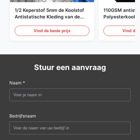
1/2 Keperstof 5mm de Koolstof
110GSM antista
Antistatische Kleding van de
Polyesterkoolst
Net98% Polyester 2%
Kledingsmateria
Vind de beste prijs
Vind de b
Stuur een aanvraag
Naam *
Bedrijfsnaam