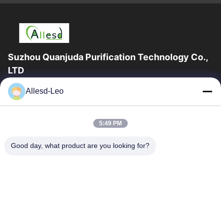
Suzhou Quanjuda Purification Technology Co.,
LTD
16years ervaring, als belangrijke fabrikant en exporteur van
Allesd-Leo
ESD & Cleanroom producten, bieden wij een volledige lijn van
ESD & Cleanroom materiaal...
Snelle Links
5:49 PM
Huis
Producten
Good day, what product are you looking for?
Ongeveer Ons
Fabrieksreis
Kwaliteitscontrole
Contacteer Ons
Verzoek Om Een Citaat
Neem Contact Met Ons Op
0086-512-65883749