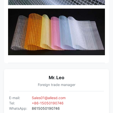
Mr. Leo
Foreign trade manager
E-mail:
Sales01@allesd.com
Tel:
+86-15050190746
WhatsApp:
8615050190746