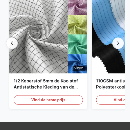
VIDEO
1/2 Keperstof 5mm de Koolstof
110GSM antista
Antistatische Kleding van de
Polyesterkoolst
Net98% Polyester 2%
Kledingsmateria
Vind de beste prijs
Vind de b