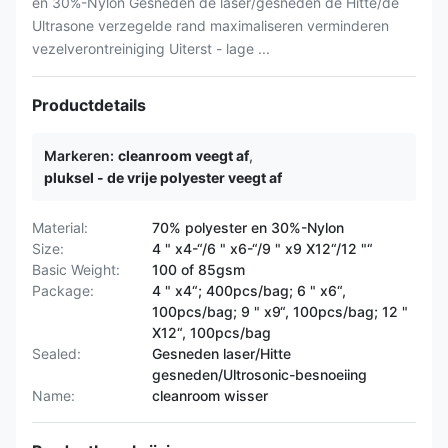
en 30%-Nylon Gesneden de laser/gesneden de Hitte/de
Ultrasone verzegelde rand maximaliseren verminderen
vezelverontreiniging Uiterst - lage ...
Productdetails
Markeren:
cleanroom veegt af
,
pluksel - de vrije polyester veegt af
Material:
70% polyester en 30%-Nylon
Size:
4 " x4-“/6 " x6-“/9 " x9 X12“/12 "“
Basic Weight:
100 of 85gsm
Package:
4 " x4“; 400pcs/bag; 6 " x6“,
100pcs/bag; 9 " x9“, 100pcs/bag; 12 "
X12“, 100pcs/bag
Sealed:
Gesneden laser/Hitte
gesneden/Ultrosonic-besnoeiing
Name:
cleanroom wisser