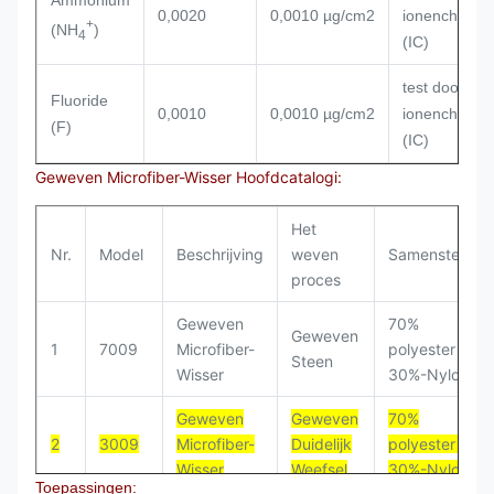
Ammonium
0,0020
0,0010 µg/cm2
ionenchromat
+
(NH
)
4
(IC)
test door
Fluoride
0,0010
0,0010 µg/cm2
ionenchromat
(F)
(IC)
Geweven Microfiber-Wisser Hoofdcatalogi:
Het
Nr.
Model
Beschrijving
weven
Samenstelling
proces
Geweven
70%
Geweven
1
7009
Microfiber-
polyester en
Steen
Wisser
30%-Nylon
Geweven
Geweven
70%
2
3009
Microfiber-
Duidelijk
polyester en
Wisser
Weefsel
30%-Nylon
Toepassingen: