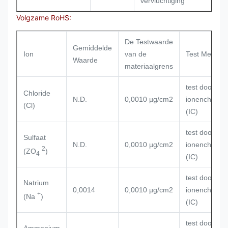
vervluchtiging
Volgzame RoHS:
De Testwaarde
Gemiddelde
Ion
van de
Test Mehod
Waarde
materiaalgrens
test door
Chloride
N.D.
0,0010 µg/cm2
ionenchromat
(Cl)
(IC)
test door
Sulfaat
N.D.
0,0010 µg/cm2
ionenchromat
2
(ZO
)
4
(IC)
test door
Natrium
0,0014
0,0010 µg/cm2
ionenchromat
+
(Na
)
(IC)
test door