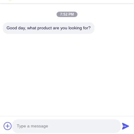
ESD & Cleanroom producten, bieden wij een volledige lijn van
ESD & Cleanroom materiaal...
Snelle Links
7:52 PM
Huis
Producten
Good day, what product are you looking for?
Ongeveer Ons
Fabrieksreis
Kwaliteitscontrole
Contacteer Ons
Verzoek Om Een Citaat
Neem Contact Met Ons Op
0086-512-65883749
0086-512-66190772
Sales01@allesd.com
Auteursrecht © 2018-2026 Suzhou Quanjuda Purification Technology Co.,
LTD. Alle rechten voorbehouden.