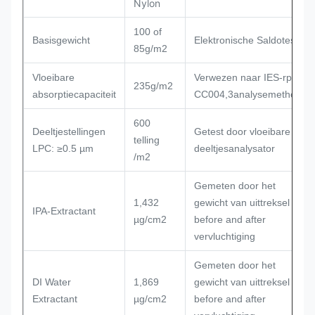
Nylon
100 of
Basisgewicht
Elektronische Saldotest
85g/m2
Vloeibare
Verwezen naar IES-rp-
235g/m2
absorptiecapaciteit
CC
004,3analysemethode
600
Deeltjestellingen
Getest door vloeibare
telling
LPC: ≥0.5 µm
deeltjesanalysator
/m2
Gemeten door het
1,432
gewicht van uittreksel
IPA-Extractant
µg/cm2
before and after
vervluchtiging
Gemeten door het
DI Water
1,869
gewicht van uittreksel
Extractant
µg/cm2
before and after