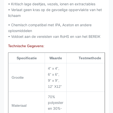
• Kritisch lage deeltjes, vezels, ionen en extractables
• Verlaat geen kras op de gevoelige oppervlakte van het
lichaam
• Chemisch compatibel met IPA, Aceton en andere
oplosmiddelen
• Voldoet aan de vereisten van RoHS en van het BEREIK
Technische Gegevens:
Specificatie
Waarde
Testmethode
4“ x 4“,
6“ x 6“,
Grootte
9“ x 9“,
12“ X12“
70%
polyester
Materiaal
en 30%-