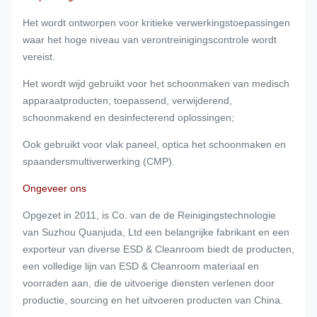
Geweven
Geweven
70%
Het wordt ontworpen voor kritieke verwerkingstoepassingen
3
3009A
Microfiber-
Duidelijk
polyester en
waar het hoge niveau van verontreinigingscontrole wordt
Wisser
Weefsel
30%-Nylon
vereist.
Geweven
70%
Geweven
Het wordt wijd gebruikt voor het schoonmaken van medisch
4
7008
Microfiber-
polyester en
Keperstof
apparaatproducten; toepassend, verwijderend,
Wisser
30%-Nylon
schoonmakend en desinfecterend oplossingen;
Ook gebruikt voor vlak paneel, optica het schoonmaken en
spaandersmultiverwerking (CMP).
Ongeveer ons
Opgezet in 2011, is Co. van de de Reinigingstechnologie
van Suzhou Quanjuda, Ltd een belangrijke fabrikant en een
exporteur van diverse ESD & Cleanroom biedt de producten,
een volledige lijn van ESD & Cleanroom materiaal en
voorraden aan, die de uitvoerige diensten verlenen door
productie, sourcing en het uitvoeren producten van China.