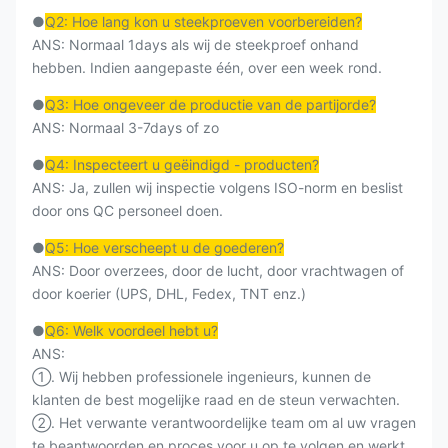
●
Q2: Hoe lang kon u steekproeven voorbereiden?
ANS: Normaal 1days als wij de steekproef onhand
hebben. Indien aangepaste één, over een week rond.
●
Q3: Hoe ongeveer de productie van de partijorde?
ANS: Normaal 3-7days of zo
●
Q4: Inspecteert u geëindigd - producten?
ANS: Ja, zullen wij inspectie volgens ISO-norm en beslist
door ons QC personeel doen.
●
Q5: Hoe verscheept u de goederen?
ANS: Door overzees, door de lucht, door vrachtwagen of
door koerier (UPS, DHL, Fedex, TNT enz.)
●
Q6: Welk voordeel hebt u?
ANS:
①. Wij hebben professionele ingenieurs, kunnen de
klanten de best mogelijke raad en de steun verwachten.
②. Het verwante verantwoordelijke team om al uw vragen
te beantwoorden en proces voor u op te volgen en werkt