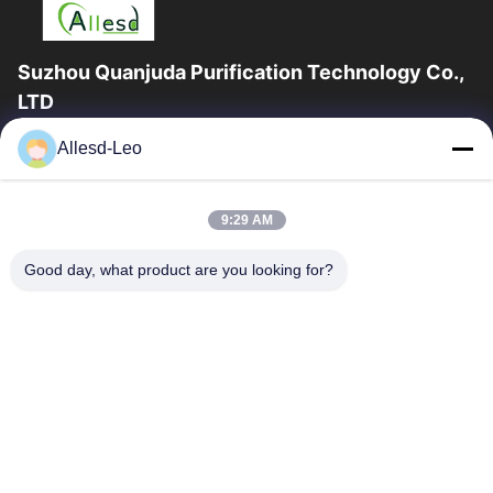
Suzhou Quanjuda Purification Technology Co.,
LTD
16years ervaring, als belangrijke fabrikant en exporteur van
Allesd-Leo
ESD & Cleanroom producten, bieden wij een volledige lijn van
ESD & Cleanroom materiaal...
Snelle Links
9:29 AM
Huis
Producten
Good day, what product are you looking for?
Ongeveer Ons
Fabrieksreis
Kwaliteitscontrole
Contacteer Ons
Verzoek Om Een Citaat
Neem Contact Met Ons Op
0086-512-65883749
0086-512-66190772