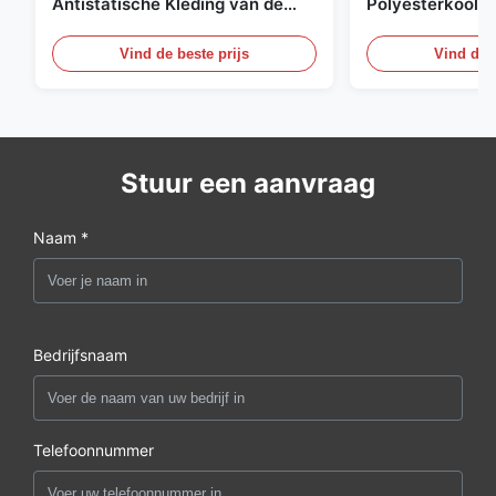
Antistatische Kleding van de
Polyesterkoolst
Net98% Polyester 2%
Kledingsmateria
Vind de beste prijs
Vind de b
Stuur een aanvraag
Naam *
Bedrijfsnaam
Telefoonnummer