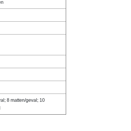
en
al; 8 matten/geval; 10
l