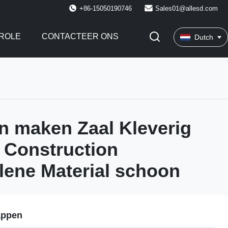
+86-15050190746
Sales01@allesd.com
ROLE
CONTACTEER ONS
Dutch
n maken Zaal Kleverig
 Construction
lene Material schoon
appen