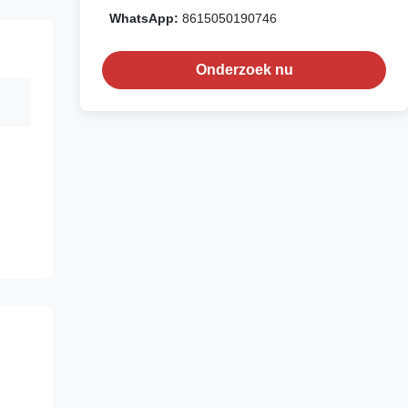
WhatsApp:
8615050190746
Onderzoek nu