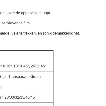
r u over de oppervlakte loopt
 zelfklevende film
rde lusje te trekken, en schik gemakkelijk het.
“ X 36“, 18“ X 45“, 26“ X 45“
Grijs, Transparant, Groen
g
an 28/30/32/35/40/45