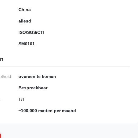
China
allesd
ISO/SGS/CTI
SM0101
en
lheid:
overeen te komen
Bespreekbaar
:
T/T
~100.000 matten per maand