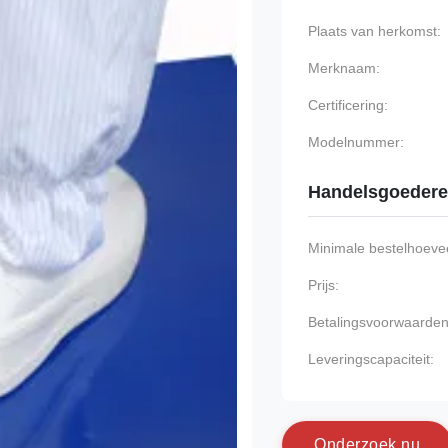
Plaats van herkomst:
Merknaam:
Certificering:
Modelnummer:
Handelsgoeder
Minimale bestelhoevee
Prijs:
Betalingsvoorwaarden
Leveringscapaciteit:
O
n
d
e
r
z
o
e
k
n
u