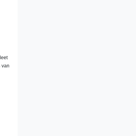
leet
s van