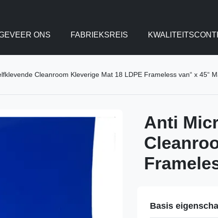
GEVEER ONS
FABRIEKSREIS
KWALITEITSCONT
Zelfklevende Cleanroom Kleverige Mat 18 LDPE Frameless van“ x 45“ M
Anti Mic
Cleanroo
Frameles
Basis eigensch