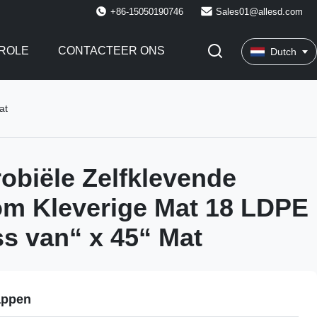
+86-15050190746
Sales01@allesd.com
ROLE
CONTACTEER ONS
Dutch
at
robiële Zelfklevende
m Kleverige Mat 18 LDPE
s van“ x 45“ Mat
appen