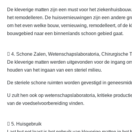
De kleverige matten zijn een must voor het ziekenhuisbou
het remodelleren. De huisvernieuwingen zijn een andere gro
om het even welke bouw, vernieuwing, remodelleert, of de k
bouwgebied naar een binnenlands schoon gebied gaat.
 4. Schone Zalen, Wetenschapslaboratoria, Chirurgische 
De kleverige matten werden uitgevonden voor de ingang om 
houden van het ingaan van een steriel milieu.
De steriele schone ruimten worden gevestigd in geneesmidde
U zult hen ook op wetenschapslaboratoria, kritieke product
van de voedselvoorbereiding vinden.
 5. Huisgebruik
Last but not least is het gebruik van kleverige matten in h