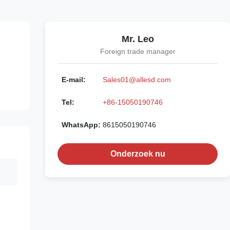
Mr. Leo
Foreign trade manager
E-mail:
Sales01@allesd.com
Tel:
+86-15050190746
WhatsApp:
8615050190746
Onderzoek nu