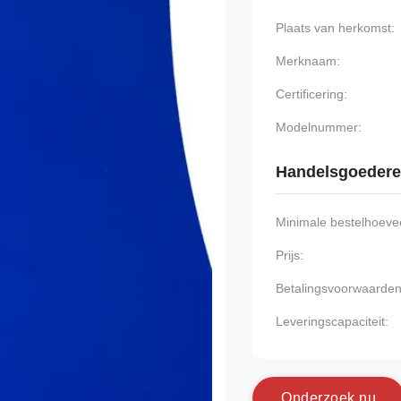
Plaats van herkomst:
Merknaam:
Certificering:
Modelnummer:
Handelsgoeder
Minimale bestelhoevee
Prijs:
Betalingsvoorwaarden
Leveringscapaciteit:
O
n
d
e
r
z
o
e
k
n
u