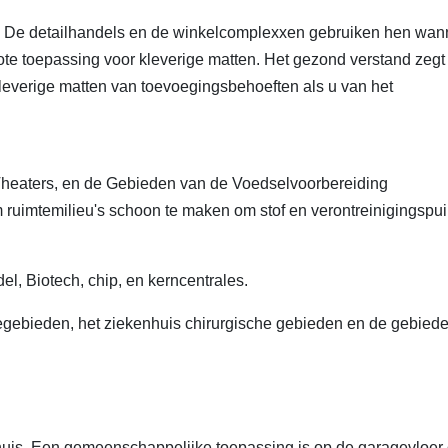
w. De detailhandels en de winkelcomplexxen gebruiken hen wan
te toepassing voor kleverige matten. Het gezond verstand zegt
leverige matten van toevoegingsbehoeften als u van het
Theaters, en de Gebieden van de Voedselvoorbereiding
ruimtemilieu's schoon te maken om stof en verontreinigingspui
l, Biotech, chip, en kerncentrales.
iegebieden, het ziekenhuis chirurgische gebieden en de gebied
et huis. Een gemeenschappelijke toepassing is op de garagevloer