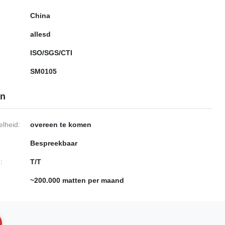
China
allesd
ISO/SGS/CTI
SM0105
en
lheid:
overeen te komen
Bespreekbaar
:
T/T
~200.000 matten per maand