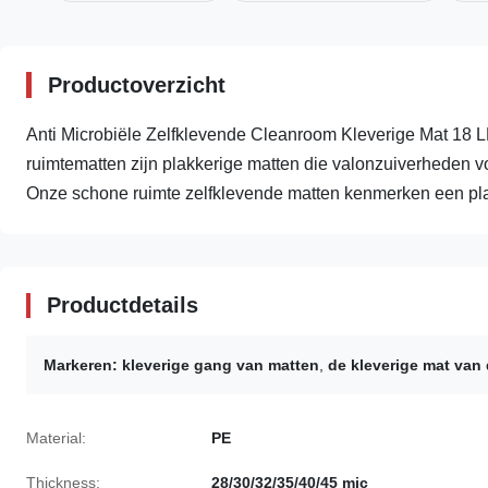
Productoverzicht
Anti Microbiële Zelfklevende Cleanroom Kleverige Mat 18 
ruimtematten zijn plakkerige matten die valonzuiverheden voo
Onze schone ruimte zelfklevende matten kenmerken een plak
Productdetails
Markeren:
kleverige gang van matten
,
de kleverige mat van 
Material:
PE
Thickness:
28/30/32/35/40/45 mic