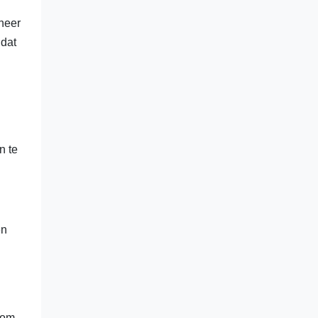
neer
 dat
n te
en
 om