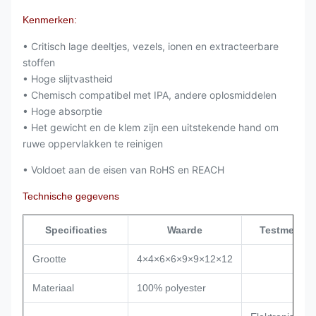
Kenmerken:
• Critisch lage deeltjes, vezels, ionen en extracteerbare
stoffen
• Hoge slijtvastheid
• Chemisch compatibel met IPA, andere oplosmiddelen
• Hoge absorptie
• Het gewicht en de klem zijn een uitstekende hand om
ruwe oppervlakken te reinigen
• Voldoet aan de eisen van RoHS en REACH
Technische gegevens
Specificaties
Waarde
Testmetho
Grootte
4×4×6×6×9×9×12×12
Materiaal
100% polyester