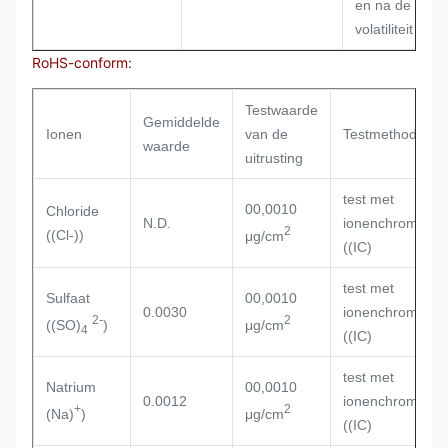
en na de
volatiliteit
RoHS-conform:
Testwaarde
Gemiddelde
Ionen
van de
Testmethode
waarde
uitrusting
test met
00,0010
Chloride
N.D.
ionenchromatogr
2
((Cl-))
μg/cm
((IC)
test met
Sulfaat
00,0010
0.0030
ionenchromatogr
2-
2
((SO)
)
μg/cm
4
((IC)
test met
Natrium
00,0010
0.0012
ionenchromatogr
+
2
(Na)
)
μg/cm
((IC)