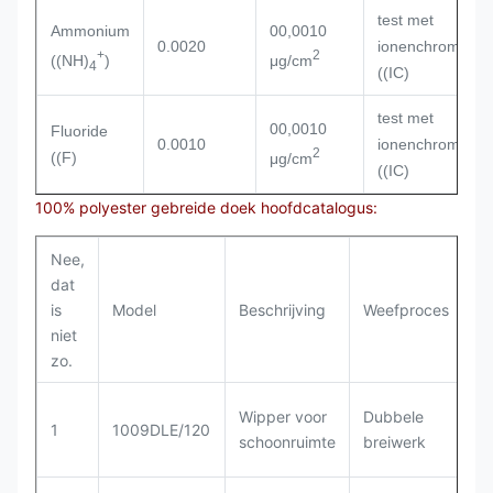
test met
Ammonium
00,0010
0.0020
ionenchromatogr
+
2
((NH)
)
μg/cm
4
((IC)
test met
00,0010
Fluoride
0.0010
ionenchromatogr
2
((F)
μg/cm
((IC)
100% polyester gebreide doek hoofdcatalogus:
Nee,
dat
is
Model
Beschrijving
Weefproces
Sa
niet
zo.
Wipper voor
Dubbele
1
1
1009DLE/120
schoonruimte
breiwerk
po