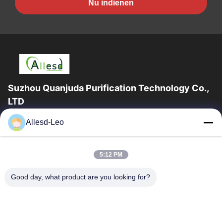
Nu indienen
Suzhou Quanjuda Purification Technology Co.,
LTD
16years ervaring, als belangrijke fabrikant en exporteur van
Allesd-Leo
ESD & Cleanroom producten, bieden wij een volledige lijn van
ESD & Cleanroom materiaal...
Snelle Links
5:12 PM
Huis
Producten
Good day, what product are you looking for?
Ongeveer Ons
Fabrieksreis
Kwaliteitscontrole
Contacteer Ons
Verzoek Om Een Citaat