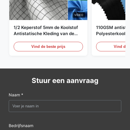
VIDEO
1/2 Keperstof 5mm de Koolstof
110GSM antista
Antistatische Kleding van de
Polyesterkoolst
Net98% Polyester 2%
Kledingsmateria
Vind de beste prijs
Vind de b
Stuur een aanvraag
Naam *
Bedrijfsnaam