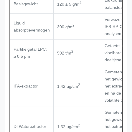
Elektronische
2
Basisgewicht
120 ± 5 g/m
balanstest
Verwezen naa
Liquid
2
IES-RP-
CC004
300 g/m
absorptievermogen
analysemetho
Getoetst met 
Partikelgetal LPC:
2
vloeibare
592 t/m
≥ 0,5 μm
deeltjesanalys
Gemeten door
het gewicht va
2
IPA-extractor
het extract vóó
1.42 μg/cm
en na de
volatiliteit
Gemeten door
het gewicht va
2
DI Waterextractor
het extract vóó
1.32 μg/cm