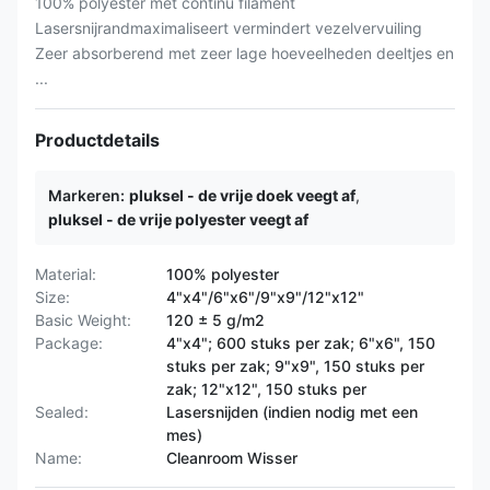
100% polyester met continu filament
Lasersnijrandmaximaliseert vermindert vezelvervuiling
Zeer absorberend met zeer lage hoeveelheden deeltjes en
...
Productdetails
Markeren:
pluksel - de vrije doek veegt af
,
pluksel - de vrije polyester veegt af
Material:
100% polyester
Size:
4"x4"/6"x6"/9"x9"/12"x12"
Basic Weight:
120 ± 5 g/m2
Package:
4"x4"; 600 stuks per zak; 6"x6", 150
stuks per zak; 9"x9", 150 stuks per
zak; 12"x12", 150 stuks per
Sealed:
Lasersnijden (indien nodig met een
mes)
Name:
Cleanroom Wisser