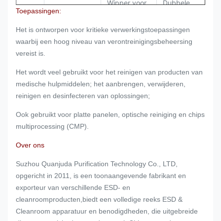
Wipper voor
Dubbele
1
2
1009DLE/140
Toepassingen:
schoonruimte
breiwerk
po
Het is ontworpen voor kritieke verwerkingstoepassingen
Wipper voor
Eenvoudig
1
waarbij een hoog niveau van verontreinigingsbeheersing
3
1009SLE/120
schoonruimte
breiwerk
po
vereist is.
Het wordt veel gebruikt voor het reinigen van producten van
Wipper voor
Eenvoudig
1
4
6001
medische hulpmiddelen; het aanbrengen, verwijderen,
schoonruimte
breiwerk
po
reinigen en desinfecteren van oplossingen;
Wipper voor
Eenvoudig
1
5
1009SLE/160
Ook gebruikt voor platte panelen, optische reiniging en chips
schoonruimte
breiwerk
po
multiprocessing (CMP).
Over ons
Suzhou Quanjuda Purification Technology Co., LTD,
opgericht in 2011, is een toonaangevende fabrikant en
exporteur van verschillende ESD- en
cleanroomproducten,biedt een volledige reeks ESD &
Cleanroom apparatuur en benodigdheden, die uitgebreide