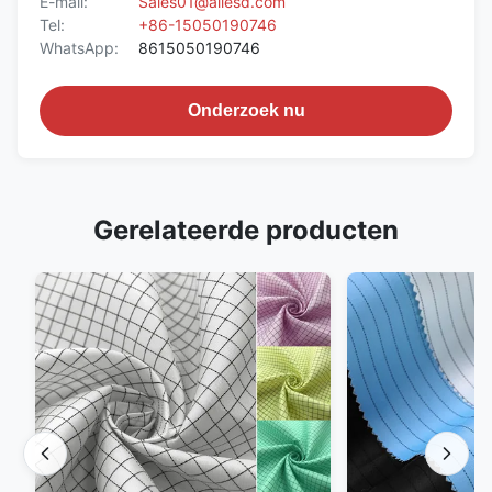
E-mail:
Sales01@allesd.com
Tel:
+86-15050190746
WhatsApp:
8615050190746
Onderzoek nu
Gerelateerde producten