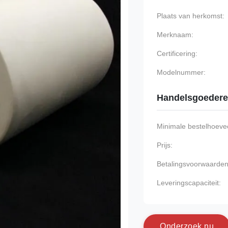
Plaats van herkomst:
Merknaam:
Certificering:
Modelnummer:
Handelsgoeder
Minimale bestelhoevee
Prijs:
Betalingsvoorwaarden
Leveringscapaciteit:
O
n
d
e
r
z
o
e
k
n
u