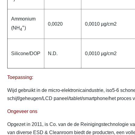
Ammonium
0,0020
0,0010 µg/cm2
+
(NH
)
4
Silicone/DOP
N.D.
0,0010 µg/cm2
Toepassing:
Wijd gebruikt in de micro-elektronicaindustrie, iso5-6 sch
schijf/geheugen/LCD paneel/tablet/smartphone/het proces v
Ongeveer ons
Opgezet in 2011, is Co. van de de Reinigingstechnologie va
van diverse ESD & Cleanroom biedt de producten, een volle