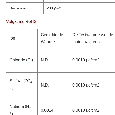
Basisgewicht
200g/m2
Volgzame RoHS:
Gemiddelde
De Testwaarde van de
Ion
Waarde
materiaalgrens
Chloride (Cl)
N.D.
0,0010 µg/cm2
Sulfaat (ZO
4
N.D.
0,0010 µg/cm2
2
)
Natrium (Na
0,0014
0,0010 µg/cm2
+
)