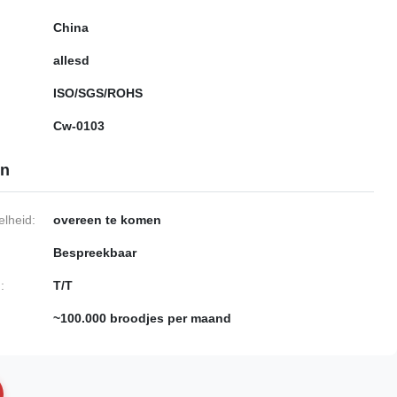
China
allesd
ISO/SGS/ROHS
Cw-0103
en
lheid:
overeen te komen
Bespreekbaar
:
T/T
~100.000 broodjes per maand