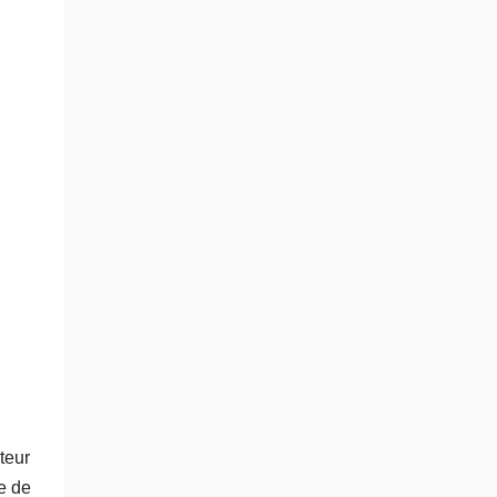
teur
e de