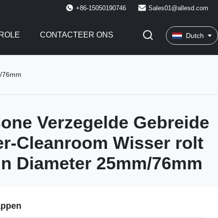
+86-15050190746
Sales01@allesd.com
ROLE
CONTACTEER ONS
Dutch
mm/76mm
sone Verzegelde Gebreide
er-Cleanroom Wisser rolt
in Diameter 25mm/76mm
appen