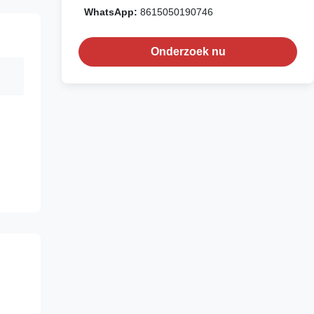
WhatsApp:
8615050190746
Onderzoek nu