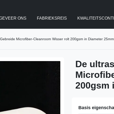
GEVEER ONS
FABRIEKSREIS
KWALITEITSCONT
 Gebreide Microfiber-Cleanroom Wisser rolt 200gsm in Diameter 25
De ultra
Microfib
200gsm 
Basis eigensch