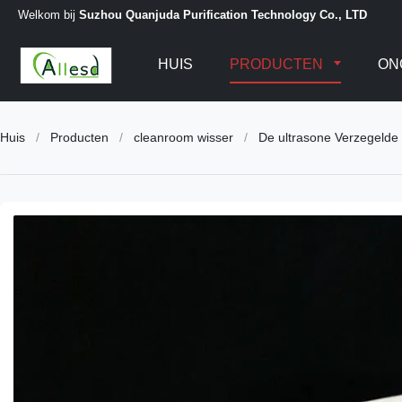
Welkom bij
Suzhou Quanjuda Purification Technology Co., LTD
HUIS
PRODUCTEN
ON
Huis
/
Producten
/
cleanroom wisser
/
De ultrasone Verzegelde