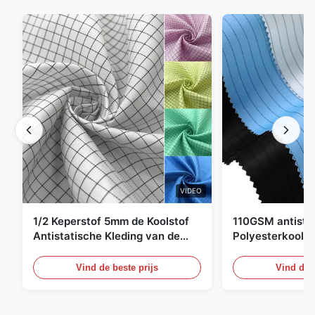
VIDEO
1/2 Keperstof 5mm de Koolstof
110GSM antista
Antistatische Kleding van de
Polyesterkoolst
Net98% Polyester 2%
Kledingsmateria
Vind de beste prijs
Vind de b