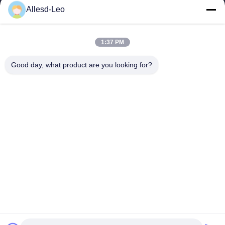
16years ervaring, als belangrijke fabrikant en exporteur van
Allesd-Leo
ESD & Cleanroom producten, bieden wij een volledige lijn van
ESD & Cleanroom materiaal...
Snelle Links
1:37 PM
Huis
Producten
Good day, what product are you looking for?
Ongeveer Ons
Fabrieksreis
Kwaliteitscontrole
Contacteer Ons
Verzoek Om Een Citaat
Neem Contact Met Ons Op
0086-512-65883749
0086-512-66190772
Sales01@allesd.com
Auteursrecht © 2018-2026 Suzhou Quanjuda Purification Technology Co.,
LTD. Alle rechten voorbehouden.