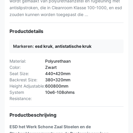
wordt gemaakt van polyurethaanzetel en rugleuning met
antislipstroken, die in Cleanroom Klasse 100-1000, en esd
zouden kunnen worden toegepast die ...
Productdetails
Markeren:
esd kruk
,
antistatische kruk
Material:
Polyurethaan
Color:
Zwart
Seat Size:
440*420mm
Backrest Size:
380*320mm
Height Adjustable:
600800mm
System
10e6-108ohms
Resistance:
Productbeschrijving
ESD het Werk Schone Zaal Stoelen en de