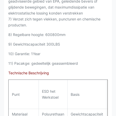
geadviseerde gebied van EPA, geleidende bevers of
glijdende bewegingen, dat maximumdissipatie van
elektrostatische lossing konden verstrekken
7) Verzet zich tegen vlekken, puncturen en chemische
producten.
8) Regelbare hoogte: 600800mm
9) Gewichtscapaciteit 300LBS
10) Garantie: 1Year
11) Pacakge: gedeeltelijk geassembleerd
Technische Beschrijving
Vijf
ESD het
Geg
Punt
Basis
Werkstoel
Alu
R3
Materiaal
Polyurethaan
Gewichtscapaciteit
30