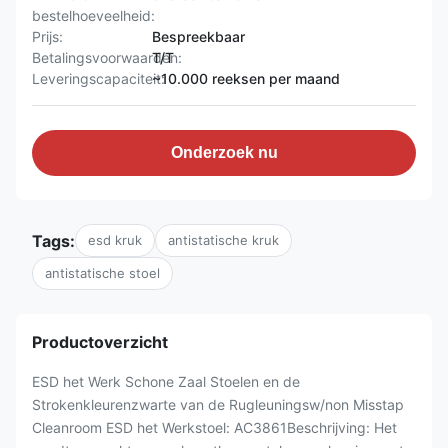
bestelhoeveelheid:
Prijs:
Bespreekbaar
Betalingsvoorwaarden:
T/T
Leveringscapaciteit:
~10.000 reeksen per maand
Onderzoek nu
Tags:
esd kruk
antistatische kruk
antistatische stoel
Productoverzicht
ESD het Werk Schone Zaal Stoelen en de
Strokenkleurenzwarte van de Rugleuningsw/non Misstap
Cleanroom ESD het Werkstoel: AC3861Beschrijving: Het