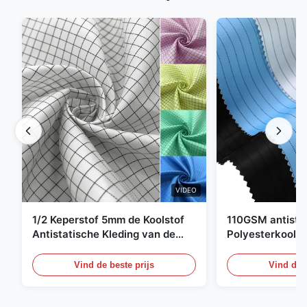
VIDEO
1/2 Keperstof 5mm de Koolstof
110GSM antista
Antistatische Kleding van de
Polyesterkoolst
Net98% Polyester 2%
Kledingsmateria
Vind de beste prijs
Vind de b