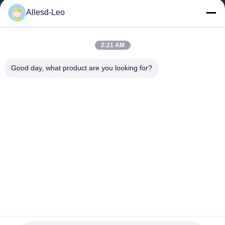
16years ervaring, als belangrijke fabrikant en exporteur van
Allesd-Leo
ESD & Cleanroom producten, bieden wij een volledige lijn van
ESD & Cleanroom materiaal...
Snelle Links
2:21 AM
Huis
Producten
Good day, what product are you looking for?
Ongeveer Ons
Fabrieksreis
Kwaliteitscontrole
Contacteer Ons
Verzoek Om Een Citaat
Neem Contact Met Ons Op
0086-512-65883749
0086-512-66190772
Sales01@allesd.com
Auteursrecht © 2018-2026 Suzhou Quanjuda Purification Technology Co.,
LTD. Alle rechten voorbehouden.