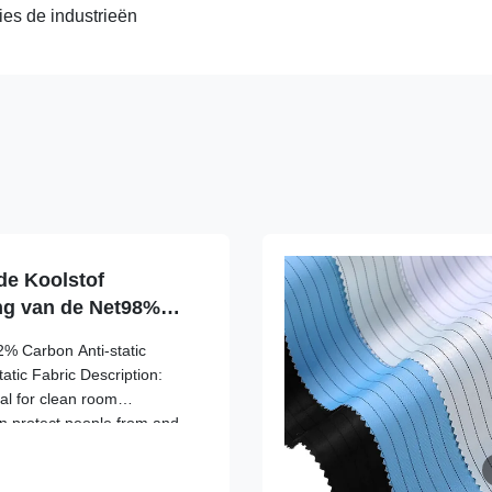
es de industrieën
de Koolstof
ing van de Net98%
% Carbon Anti-static
atic Fabric Description:
eal for clean room
n protect people from and
sed in dangerous and harmful
vide you with particle and