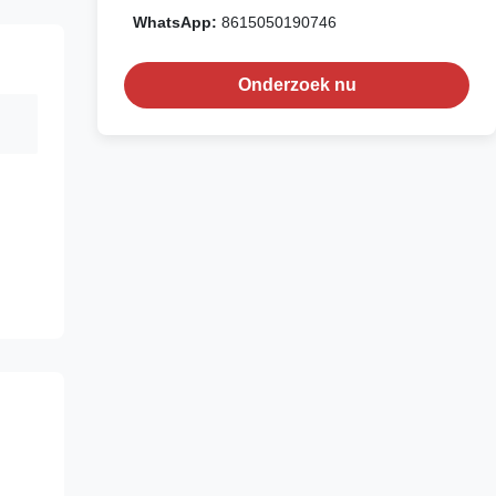
WhatsApp:
8615050190746
Onderzoek nu