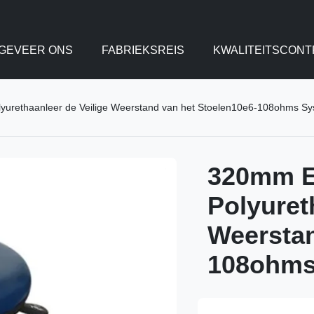
GEVEER ONS
FABRIEKSREIS
KWALITEITSCONT
yurethaanleer de Veilige Weerstand van het Stoelen10e6-108ohms S
320mm E
Polyuret
Weerstan
108ohms