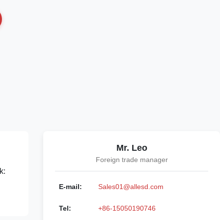
Mr. Leo
Foreign trade manager
k:
E-mail:
Sales01@allesd.com
Tel:
+86-15050190746