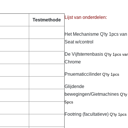
Lijst van onderdelen:
Testmethode
Het Mechanisme Q'ty 1pcs van
Seat w/control
De Vijfsterrenbasis
Q'ty 1pcs va
Chrome
Pnuematiccilinder
Q'ty 1pcs
Glijdende
bewegingen/Gietmachines
Q'ty
5pcs
Footring (facultatieve)
Q'ty 1pcs