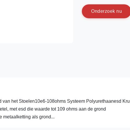
O
n
d
e
r
z
o
e
k
n
u
d van het Stoelen10e6-108ohms Systeem Polyurethaanesd Kru
tel, met esd die waarde tot 109 ohms aan de grond
metaalketting als grond...