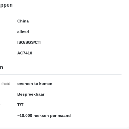
appen
China
allesd
ISO/SGS/CTI
AC7410
en
lheid:
overeen te komen
Bespreekbaar
:
T/T
~10.000 reeksen per maand