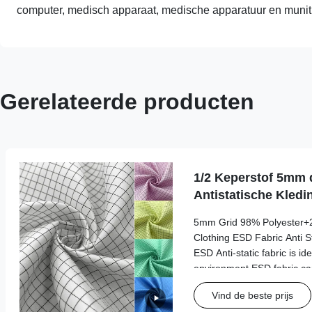
computer, medisch apparaat, medische apparatuur en muniti
Gerelateerde producten
1/2 Keperstof 5mm 
Antistatische Kled
Polyester 2%
5mm Grid 98% Polyester+2
Clothing ESD Fabric Anti St
ESD Anti-static fabric is id
environment,ESD fabric ca
potential risks to be expo
Vind de beste prijs
chemicals and will also pro