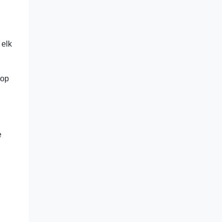
 elk
 op
e