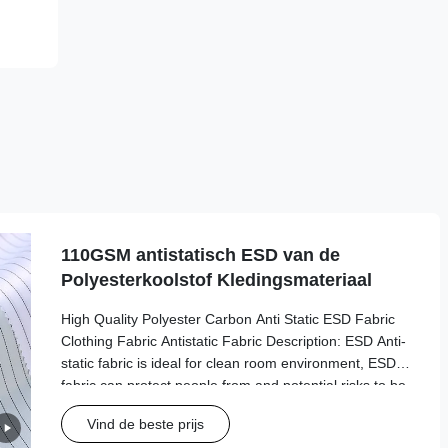
110GSM antistatisch ESD van de
Polyesterkoolstof Kledingsmateriaal
High Quality Polyester Carbon Anti Static ESD Fabric
Clothing Fabric Antistatic Fabric Description: ESD Anti-
static fabric is ideal for clean room environment, ESD
fabric can protect people from and potential risks to be
exposed in dangerous and harmful chemicals and will
Vind de beste prijs
also provide you with particle and ESD safe working