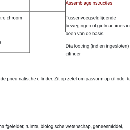
Assemblageinstructies
are chroom
Tussenvoegselglijdende
bewegingen of gietmachines in
been van de basis.
s
Dia footring (indien ingesloten)
cilinder.
e pneumatische cilinder. Zit op zetel om pasvorm op cilinder t
r halfgeleider, ruimte, biologische wetenschap, geneesmiddel,