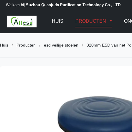
Welkom bij
Suzhou Quanjuda Purification Technology Co., LTD
HUIS
PRODUCTEN
ON
Huis
/
Producten
/
esd veilige stoelen
/
320mm ESD van het Pol