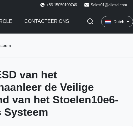
+86-15050190746
Sales01@allesd.com
ROLE
CONTACTEER ONS
Dutch
ysteem
SD van het
haanleer de Veilige
d van het Stoelen10e6-
 Systeem