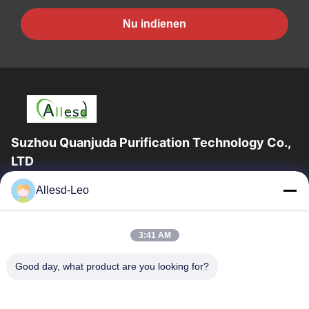
Nu indienen
Suzhou Quanjuda Purification Technology Co.,
LTD
16years ervaring, als belangrijke fabrikant en exporteur van
Allesd-Leo
ESD & Cleanroom producten, bieden wij een volledige lijn van
ESD & Cleanroom materiaal...
Snelle Links
3:41 AM
Huis
Producten
Good day, what product are you looking for?
Ongeveer Ons
Fabrieksreis
Kwaliteitscontrole
Contacteer Ons