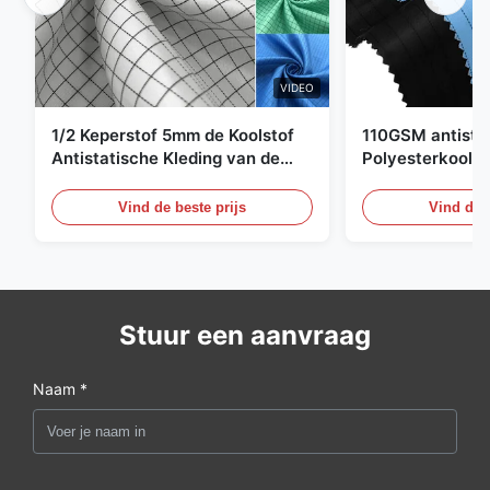
VIDEO
1/2 Keperstof 5mm de Koolstof
110GSM antista
Antistatische Kleding van de
Polyesterkoolst
Net98% Polyester 2%
Kledingsmateria
Vind de beste prijs
Vind de b
Stuur een aanvraag
Naam *