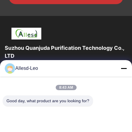
Suzhou Quanjuda Purification Technology Co.,
LTD
16years ervaring, als belangrijke fabrikant en exporteur van
Allesd-Leo
ESD & Cleanroom producten, bieden wij een volledige lijn van
ESD & Cleanroom materiaal...
Snelle Links
8:43 AM
Huis
Producten
Good day, what product are you looking for?
Ongeveer Ons
Fabrieksreis
Kwaliteitscontrole
Contacteer Ons
Verzoek Om Een Citaat