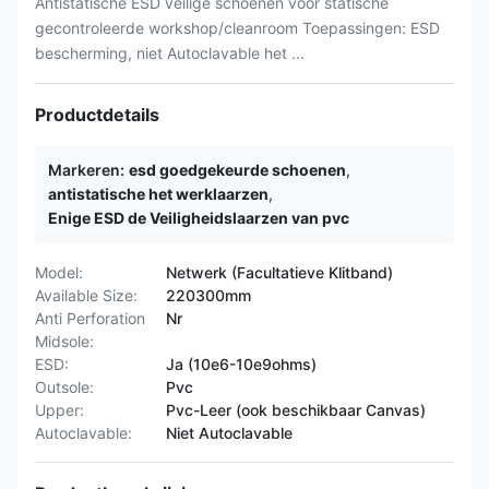
Antistatische ESD veilige schoenen voor statische
gecontroleerde workshop/cleanroom Toepassingen: ESD
bescherming, niet Autoclavable het ...
Productdetails
Markeren:
esd goedgekeurde schoenen
,
antistatische het werklaarzen
,
Enige ESD de Veiligheidslaarzen van pvc
Model:
Netwerk (Facultatieve Klitband)
Available Size:
220300mm
Anti Perforation
Nr
Midsole:
ESD:
Ja (10e6-10e9ohms)
Outsole:
Pvc
Upper:
Pvc-Leer (ook beschikbaar Canvas)
Autoclavable:
Niet Autoclavable