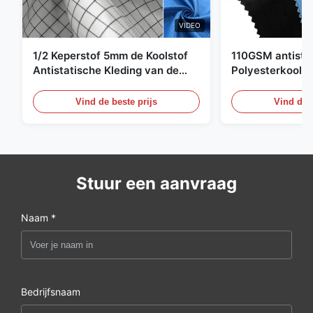
VIDEO
1/2 Keperstof 5mm de Koolstof
110GSM antista
Antistatische Kleding van de
Polyesterkoolst
Net98% Polyester 2%
Kledingsmateria
Vind de beste prijs
Vind de b
Stuur een aanvraag
Naam *
Bedrijfsnaam