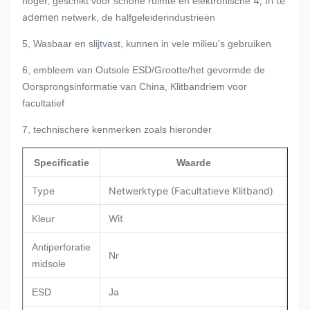
4, In te
hoger, geschikt voor schone ruimte en elektronische
ademen
netwerk, de halfgeleiderindustrieën
5, Wasbaar en slijtvast, kunnen in vele milieu's gebruiken
6, embleem van Outsole ESD/Grootte/het gevormde de
Oorsprongsinformatie van China, Klitbandriem voor
facultatief
7, technischere kenmerken zoals hieronder
Specificatie
Waarde
Type
Netwerktype (Facultatieve Klitband)
Wit
Kleur
Antiperforatie
Nr
midsole
ESD
Ja