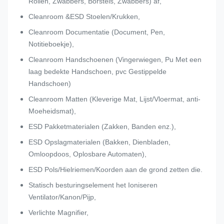
Rollen, Zwabbers, Borstels, Zwabbers) af,
Cleanroom &ESD Stoelen/Krukken,
Cleanroom Documentatie (Document, Pen,
Notitieboekje),
Cleanroom Handschoenen (Vingerwiegen, Pu Met een
laag bedekte Handschoen, pvc Gestippelde
Handschoen)
Cleanroom Matten (Kleverige Mat, Lijst/Vloermat, anti-
Moeheidsmat),
ESD Pakketmaterialen (Zakken, Banden enz.),
ESD Opslagmaterialen (Bakken, Dienbladen,
Omloopdoos, Oplosbare Automaten),
ESD Pols/Hielriemen/Koorden aan de grond zetten die.
Statisch besturingselement het Ioniseren
Ventilator/Kanon/Pijp,
Verlichte Magnifier,