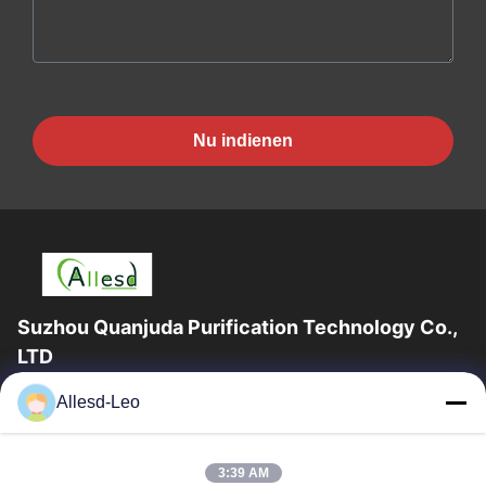
Nu indienen
Suzhou Quanjuda Purification Technology Co.,
LTD
16years ervaring, als belangrijke fabrikant en exporteur van
Allesd-Leo
ESD & Cleanroom producten, bieden wij een volledige lijn van
ESD & Cleanroom materiaal...
Snelle Links
3:39 AM