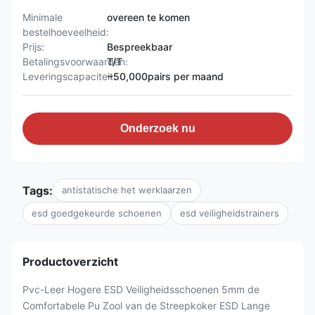
Minimale
overeen te komen
bestelhoeveelheid:
Prijs:
Bespreekbaar
Betalingsvoorwaarden:
T/T
Leveringscapaciteit:
~50,000pairs per maand
Onderzoek nu
Tags:
antistatische het werklaarzen
esd goedgekeurde schoenen
esd veiligheidstrainers
Productoverzicht
Pvc-Leer Hogere ESD Veiligheidsschoenen 5mm de
Comfortabele Pu Zool van de Streepkoker ESD Lange