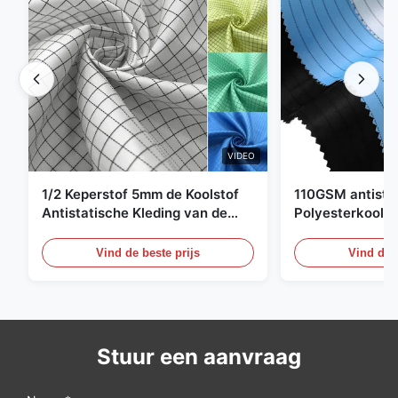
VIDEO
1/2 Keperstof 5mm de Koolstof
110GSM antista
Antistatische Kleding van de
Polyesterkoolst
Net98% Polyester 2%
Kledingsmateria
Vind de beste prijs
Vind de b
Stuur een aanvraag