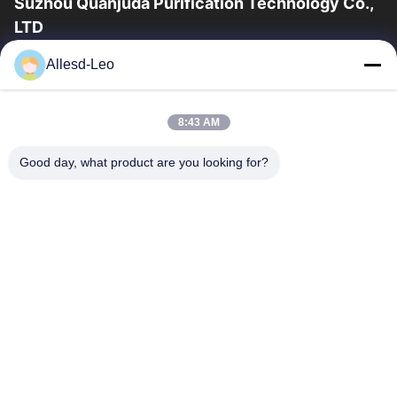
Suzhou Quanjuda Purification Technology Co.,
LTD
16years ervaring, als belangrijke fabrikant en exporteur van
Allesd-Leo
ESD & Cleanroom producten, bieden wij een volledige lijn van
ESD & Cleanroom materiaal...
Snelle Links
8:43 AM
Huis
Producten
Good day, what product are you looking for?
Ongeveer Ons
Fabrieksreis
Kwaliteitscontrole
Contacteer Ons
Verzoek Om Een Citaat
Neem Contact Met Ons Op
0086-512-65883749
0086-512-66190772
Sales01@allesd.com