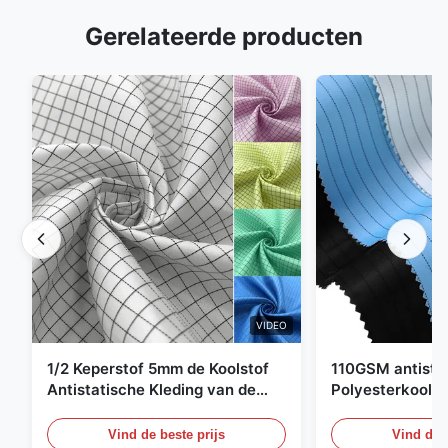
Gerelateerde producten
VIDEO
1/2 Keperstof 5mm de Koolstof
110GSM antista
Antistatische Kleding van de
Polyesterkoolst
Net98% Polyester 2%
Kledingsmateria
Vind de beste prijs
Vind de b