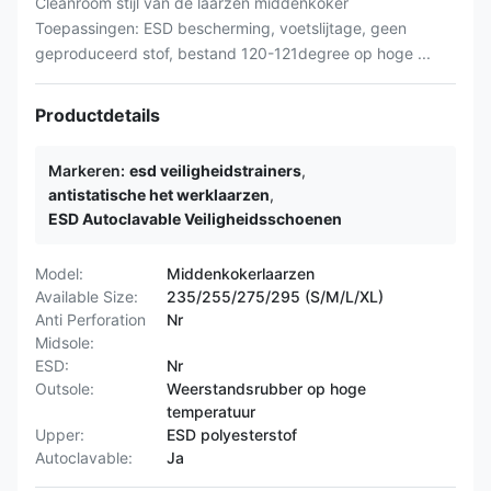
Cleanroom stijl van de laarzen middenkoker
Toepassingen: ESD bescherming, voetslijtage, geen
geproduceerd stof, bestand 120-121degree op hoge ...
Productdetails
Markeren:
esd veiligheidstrainers
,
antistatische het werklaarzen
,
ESD Autoclavable Veiligheidsschoenen
Model:
Middenkokerlaarzen
Available Size:
235/255/275/295 (S/M/L/XL)
Anti Perforation
Nr
Midsole:
ESD:
Nr
Outsole:
Weerstandsrubber op hoge
temperatuur
Upper:
ESD polyesterstof
Autoclavable:
Ja