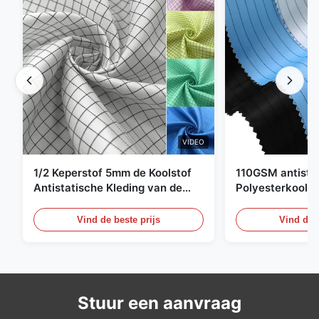
VIDEO
1/2 Keperstof 5mm de Koolstof
110GSM antista
Antistatische Kleding van de
Polyesterkoolst
Net98% Polyester 2%
Kledingsmateria
Vind de beste prijs
Vind de b
Stuur een aanvraag