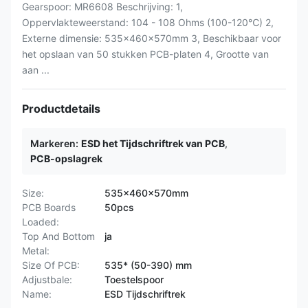
Gearspoor: MR6608 Beschrijving: 1,
Oppervlakteweerstand: 104 - 108 Ohms (100-120℃) 2,
Externe dimensie: 535x460x570mm 3, Beschikbaar voor
het opslaan van 50 stukken PCB-platen 4, Grootte van
aan ...
Productdetails
Markeren:
ESD het Tijdschriftrek van PCB
,
PCB-opslagrek
Size:
535x460x570mm
PCB Boards
50pcs
Loaded:
Top And Bottom
ja
Metal:
Size Of PCB:
535* (50-390) mm
Adjustbale:
Toestelspoor
Name:
ESD Tijdschriftrek