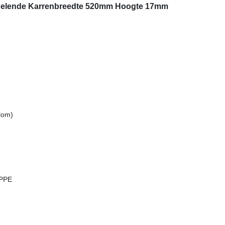
andelende Karrenbreedte 520mm Hoogte 17mm
lom)
 PPE