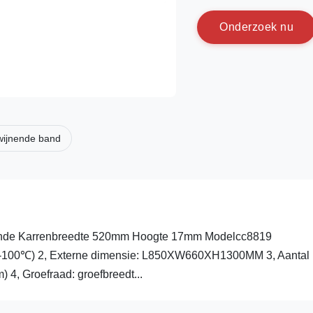
O
n
d
e
r
z
o
e
k
n
u
dwijnende band
elende Karrenbreedte 520mm Hoogte 17mm Modelcc8819
(80-100℃) 2, Externe dimensie: L850XW660XH1300MM 3, Aantal
4, Groefraad: groefbreedt...