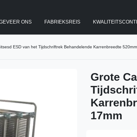
GEVEER ONS
FABRIEKSREIS
KWALITEITSCONT
eitsesd ESD van het Tijdschriftrek Behandelende Karrenbreedte 520
Grote Ca
Tijdschr
Karrenb
17mm