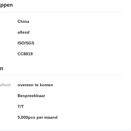
appen
China
allesd
ISO/SGS
CC8819
en
lheid:
overeen te komen
Bespreekbaar
:
T/T
5,000pcs per maand