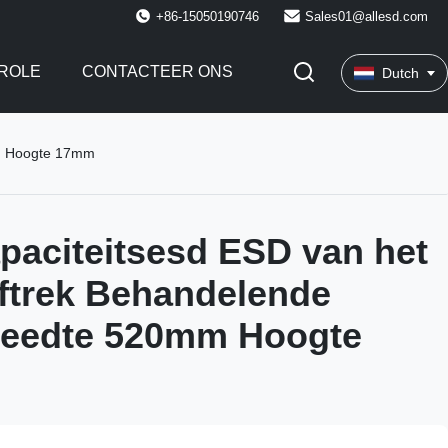
+86-15050190746
Sales01@allesd.com
ROLE
CONTACTEER ONS
Dutch
mm Hoogte 17mm
paciteitsesd ESD van het
iftrek Behandelende
reedte 520mm Hoogte