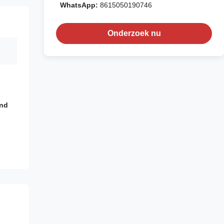
WhatsApp:
8615050190746
Onderzoek nu
end