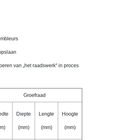
embleurs
opslaan
oeren van „het raadswerk“ in proces
Groefraad
edte
Diepte
Lengte
Hoogte
m)
(mm)
(mm)
(mm)