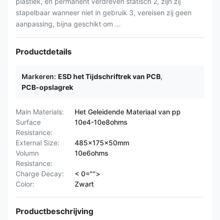
plastiek, en permanent verdreven statisch 2, zijn zij
stapelbaar wanneer niet in gebruik 3, vereisen zij geen
aanpassing, bijna geschikt om ...
Productdetails
Markeren:
ESD het Tijdschriftrek van PCB
,
PCB-opslagrek
Main Materials:
Het Geleidende Materiaal van pp
Surface
10e4-10e8ohms
Resistance:
External Size:
485x175x50mm
Volumn
10e6ohms
Resistance:
Charge Decay:
< 0="">
Color:
Zwart
Productbeschrijving