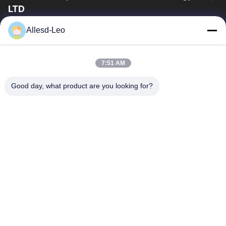
LTD
16years ervaring, als belangrijke fabrikant en exporteur van
Allesd-Leo
ESD & Cleanroom producten, bieden wij een volledige lijn van
ESD & Cleanroom materiaal...
Snelle Links
7:51 AM
Huis
Producten
Good day, what product are you looking for?
Ongeveer Ons
Fabrieksreis
Kwaliteitscontrole
Contacteer Ons
Verzoek Om Een Citaat
Neem Contact Met Ons Op
0086-512-65883749
0086-512-66190772
Sales01@allesd.com