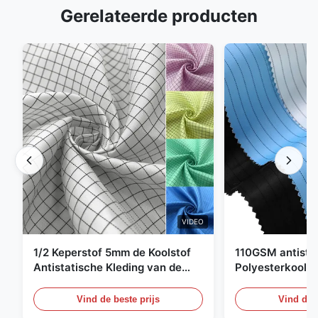
Gerelateerde producten
VIDEO
1/2 Keperstof 5mm de Koolstof
110GSM antista
Antistatische Kleding van de
Polyesterkoolst
Net98% Polyester 2%
Kledingsmateria
Vind de beste prijs
Vind de b