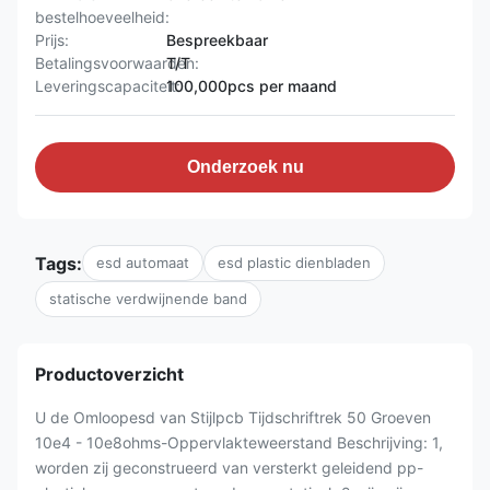
bestelhoeveelheid:
Prijs:
Bespreekbaar
Betalingsvoorwaarden:
T/T
Leveringscapaciteit:
100,000pcs per maand
Onderzoek nu
Tags:
esd automaat
esd plastic dienbladen
statische verdwijnende band
Productoverzicht
U de Omloopesd van Stijlpcb Tijdschriftrek 50 Groeven
10e4 - 10e8ohms-Oppervlakteweerstand Beschrijving: 1,
worden zij geconstrueerd van versterkt geleidend pp-