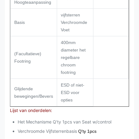
Hoogteaanpassing
vijfsterren
Basis
Verchroomde
Voet
400mm
diameter het
(Facultatieve)
regelbare
Footring
chroom
footring
ESD of niet-
Glijdende
ESD voor
bewegingen/Bevers
opties
Lijst van onderdelen:
Het Mechanisme Q'ty 1pcs van Seat w/control
Verchroomde Vijfsterrenbasis
Q'ty 1pcs