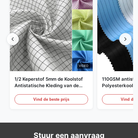
VIDEO
1/2 Keperstof 5mm de Koolstof
110GSM antista
Antistatische Kleding van de
Polyesterkoolst
Net98% Polyester 2%
Kledingsmateria
Vind de beste prijs
Vind de b
Stuur een aanvraag