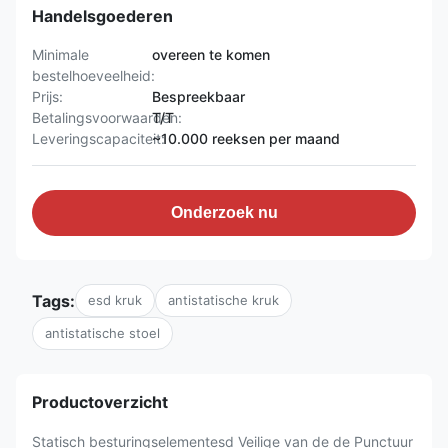
Handelsgoederen
Minimale
overeen te komen
bestelhoeveelheid:
Prijs:
Bespreekbaar
Betalingsvoorwaarden:
T/T
Leveringscapaciteit:
~10.000 reeksen per maand
Onderzoek nu
Tags:
esd kruk
antistatische kruk
antistatische stoel
Productoverzicht
Statisch besturingselementesd Veilige van de de Punctuur