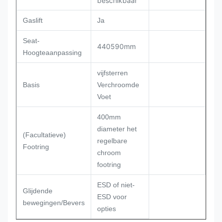
beschikbaar
Gaslift
Ja
Seat-
440590mm
Hoogteaanpassing
vijfsterren
Basis
Verchroomde
Voet
400mm
diameter het
(Facultatieve)
regelbare
Footring
chroom
footring
ESD of niet-
Glijdende
ESD voor
bewegingen/Bevers
opties