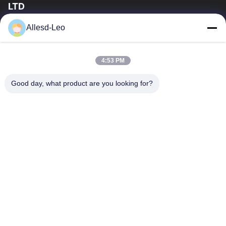
LTD
16years ervaring, als belangrijke fabrikant en exporteur van
Allesd-Leo
ESD & Cleanroom producten, bieden wij een volledige lijn van
ESD & Cleanroom materiaal...
Snelle Links
4:53 PM
Huis
Producten
Good day, what product are you looking for?
Ongeveer Ons
Fabrieksreis
Kwaliteitscontrole
Contacteer Ons
Verzoek Om Een Citaat
Neem Contact Met Ons Op
0086-512-65883749
0086-512-66190772
Sales01@allesd.com