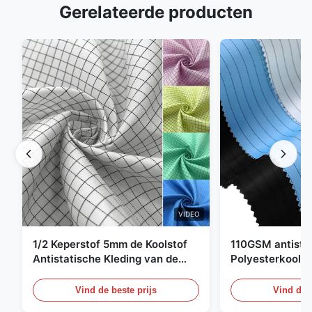
Gerelateerde producten
VIDEO
1/2 Keperstof 5mm de Koolstof
110GSM antista
Antistatische Kleding van de
Polyesterkoolst
Net98% Polyester 2%
Kledingsmateria
Vind de beste prijs
Vind de b