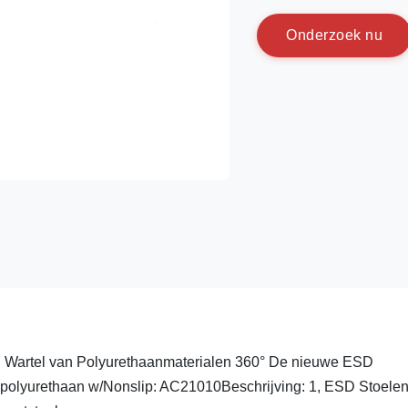
O
n
d
e
r
z
o
e
k
n
u
 Wartel van Polyurethaanmaterialen 360° De nieuwe ESD
polyurethaan w/Nonslip: AC21010Beschrijving: 1, ESD Stoelen