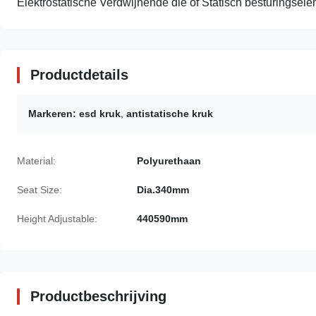
Elektrostatische Verdwijnende die of Statisch besturingselem
Productdetails
Markeren:
esd kruk
,
antistatische kruk
Material:
Polyurethaan
Seat Size:
Dia.340mm
Height Adjustable:
440590mm
Productbeschrijving