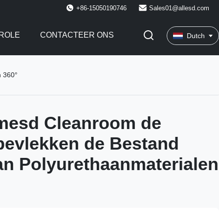
+86-15050190746
Sales01@allesd.com
ROLE
CONTACTEER ONS
Dutch
n 360°
imesd Cleanroom de
bevlekken de Bestand
an Polyurethaanmaterialen