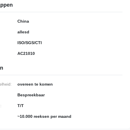
appen
China
allesd
ISO/SGS/CTI
AC21010
en
lheid:
overeen te komen
Bespreekbaar
:
T/T
~10.000 reeksen per maand