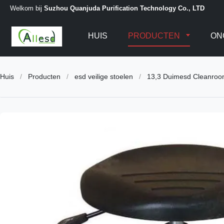
Welkom bij
Suzhou Quanjuda Purification Technology Co., LTD
HUIS
PRODUCTEN
ON
Huis
/
Producten
/
esd veilige stoelen
/
13,3 Duimesd Cleanroom