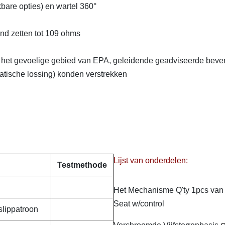
are opties) en wartel 360°
d zetten tot 109 ohms
 op het gevoelige gebied van EPA, geleidende geadviseerde bever
atische lossing) konden verstrekken
Lijst van onderdelen:
Testmethode
Het Mechanisme Q'ty 1pcs van
Seat w/control
slippatroon