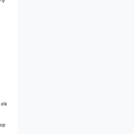
'ty
 elk
 op