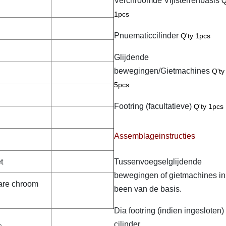
Verchroomde Vijfsterrenbasis
Q
1pcs
Pnuematiccilinder
Q'ty 1pcs
Glijdende
bewegingen/Gietmachines
Q'ty
5pcs
Footring (facultatieve)
Q'ty 1pcs
Assemblageinstructies
t
Tussenvoegselglijdende
bewegingen of gietmachines in
are chroom
been van de basis.
Dia footring (indien ingesloten)
cilinder.