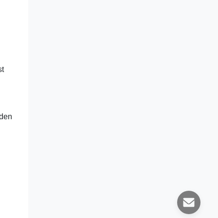
st
rden