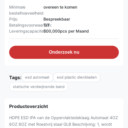
Minimale
overeen te komen
bestelhoeveelheid:
Prijs:
Bespreekbaar
Betalingsvoorwaarden:
T/T
Leveringscapaciteit:
500,000pcs per Maand
Onderzoek nu
Tags:
esd automaat
esd plastic dienbladen
statische verdwijnende band
Productoverzicht
HDPE ESD IPA van de Oppervlaktedeklaag Automaat 4OZ
6OZ 8OZ met Roestvrij staal GLB Beschrijving: 1, wordt