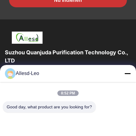
Nu indienen
Suzhou Quanjuda Purification Technology Co.,
LTD
16years ervaring, als belangrijke fabrikant en exporteur van
Allesd-Leo
ESD & Cleanroom producten, bieden wij een volledige lijn van
ESD & Cleanroom materiaal...
Snelle Links
8:52 PM
Huis
Producten
Good day, what product are you looking for?
Ongeveer Ons
Fabrieksreis
Kwaliteitscontrole
Contacteer Ons
Verzoek Om Een Citaat