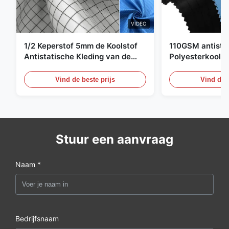
VIDEO
1/2 Keperstof 5mm de Koolstof
110GSM antista
Antistatische Kleding van de
Polyesterkoolst
Net98% Polyester 2%
Kledingsmateria
Vind de beste prijs
Vind de b
Stuur een aanvraag
Naam *
Bedrijfsnaam