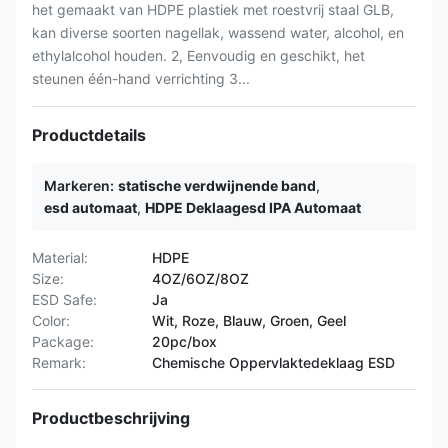
het gemaakt van HDPE plastiek met roestvrij staal GLB,
kan diverse soorten nagellak, wassend water, alcohol, en
ethylalcohol houden. 2, Eenvoudig en geschikt, het
steunen één-hand verrichting 3...
Productdetails
Markeren:
statische verdwijnende band
,
esd automaat
,
HDPE Deklaagesd IPA Automaat
Material:
HDPE
Size:
4OZ/6OZ/8OZ
ESD Safe:
Ja
Color:
Wit, Roze, Blauw, Groen, Geel
Package:
20pc/box
Remark:
Chemische Oppervlaktedeklaag ESD
Productbeschrijving