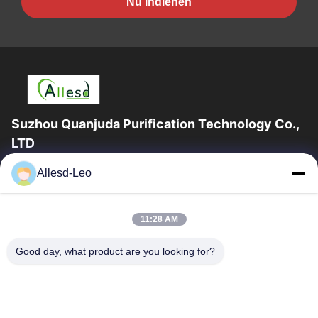
Nu indienen
Suzhou Quanjuda Purification Technology Co.,
LTD
16years ervaring, als belangrijke fabrikant en exporteur van
Allesd-Leo
ESD & Cleanroom producten, bieden wij een volledige lijn van
ESD & Cleanroom materiaal...
Snelle Links
11:28 AM
Huis
Producten
Good day, what product are you looking for?
Ongeveer Ons
Fabrieksreis
Kwaliteitscontrole
Contacteer Ons
Verzoek Om Een Citaat