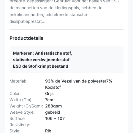
breedteToepassingen: Gebruikt voor het naaien van ESD
de manchetten van de kledingspols, hebben de
enkelmanchetten, uitstekende statische
dissipatieprestat...
Productdetails
Markeren:
Antistatische stof
,
statische verdwijnende stof
,
ESD de Stof krimpt Bestand
Material:
93% de Vezel van de polyester7%
Koolstof
Color:
Grijs
Width (Cm):
7cm
Weight (Gr/Sqm):
288gsm
Weave Style:
gebreid
Surface
106 ~ 107
Resistivity:
Style:
Rib