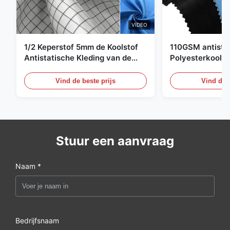
VIDEO
1/2 Keperstof 5mm de Koolstof
110GSM antista
Antistatische Kleding van de
Polyesterkoolst
Net98% Polyester 2%
Kledingsmateria
Vind de beste prijs
Vind de b
Stuur een aanvraag
Naam *
Bedrijfsnaam