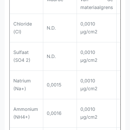
materiaalgrens
t
Chloride
0,0010
N.D.
ione
(Cl)
µg/cm2
(IC)
t
Sulfaat
0,0010
N.D.
ione
(SO4 2)
µg/cm2
(IC)
t
Natrium
0,0010
0,0015
ione
(Na+)
µg/cm2
(IC)
t
Ammonium
0,0010
0,0016
ione
(NH4+)
µg/cm2
(IC)