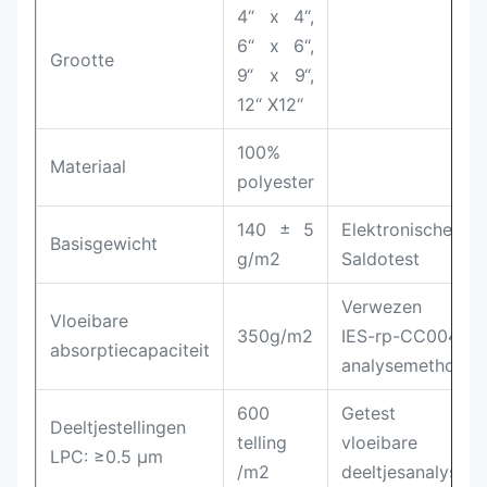
4“ x 4“,
6“ x 6“,
Grootte
9“ x 9“,
12“ X12“
100%
Materiaal
polyester
140 ± 5
Elektronische
Basisgewicht
g/m2
Saldotest
Verwezen naa
Vloeibare
350g/m2
IES-rp-CC004.3
absorptiecapaciteit
analysemethode
600
Getest doo
Deeltjestellingen
telling
vloeibare
LPC: ≥0.5 µm
/m2
deeltjesanalysato