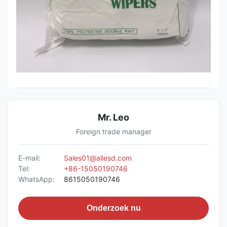
Mr. Leo
Foreign trade manager
E-mail:
Sales01@allesd.com
Tel:
+86-15050190746
WhatsApp:
8615050190746
Onderzoek nu