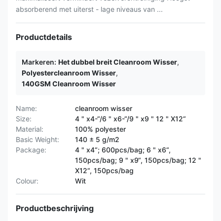
absorberend met uiterst - lage niveaus van ...
Productdetails
Markeren:
Het dubbel breit Cleanroom Wisser
,
Polyestercleanroom Wisser
,
140GSM Cleanroom Wisser
Name:
cleanroom wisser
Size:
4 " x4-“/6 " x6-“/9 " x9 " 12 " X12“
Material:
100% polyester
Basic Weight:
140 ± 5 g/m2
Package:
4 " x4“; 600pcs/bag; 6 " x6“,
150pcs/bag; 9 " x9“, 150pcs/bag; 12 "
X12“, 150pcs/bag
Colour:
Wit
Productbeschrijving