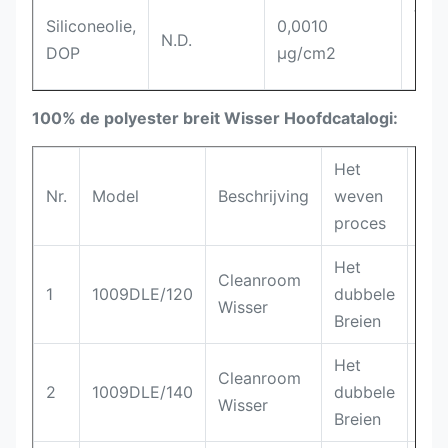
t
Siliconeolie,
0,0010
N.D.
ione
DOP
µg/cm2
(IC)
100% de polyester breit Wisser Hoofdcatalogi:
Het
Nr.
Model
Beschrijving
weven
Sam
proces
Het
Cleanroom
10
1
1009DLE/120
dubbele
Wisser
pol
Breien
Het
Cleanroom
10
2
1009DLE/140
dubbele
Wisser
pol
Breien