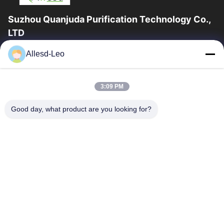
Suzhou Quanjuda Purification Technology Co.,
LTD
16years ervaring, als belangrijke fabrikant en exporteur van
Allesd-Leo
ESD & Cleanroom producten, bieden wij een volledige lijn van
ESD & Cleanroom materiaal...
Snelle Links
3:09 PM
Huis
Producten
Good day, what product are you looking for?
Ongeveer Ons
Fabrieksreis
Kwaliteitscontrole
Contacteer Ons
Verzoek Om Een Citaat
Neem Contact Met Ons Op
0086-512-65883749
0086-512-66190772
Sales01@allesd.com