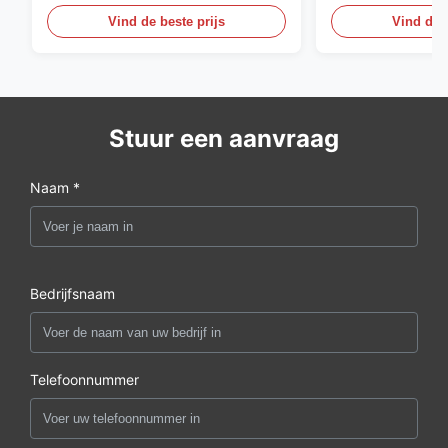
Vind de beste prijs
Vind de b
Stuur een aanvraag
Naam *
Bedrijfsnaam
Telefoonnummer