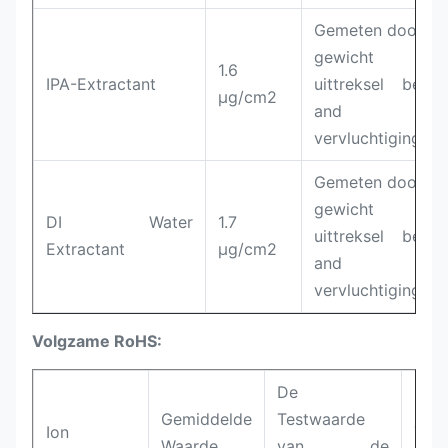
Gemeten door he
gewicht va
1.6
IPA-Extractant
uittreksel befor
µg/cm2
and afte
vervluchtiging
Gemeten door he
gewicht va
DI Water
1.7
uittreksel befor
Extractant
µg/cm2
and afte
vervluchtiging
Volgzame RoHS:
De
Gemiddelde
Testwaarde
Ion
Tes
Waarde
van de