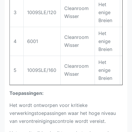
Het
Cleanroom
10
3
1009SLE/120
enige
Wisser
pol
Breien
Het
Cleanroom
10
4
6001
enige
Wisser
pol
Breien
Het
Cleanroom
10
5
1009SLE/160
enige
Wisser
pol
Breien
Toepassingen:
Het wordt ontworpen voor kritieke
verwerkingstoepassingen waar het hoge niveau
van verontreinigingscontrole wordt vereist.