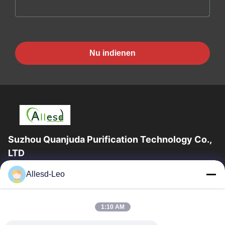
Nu indienen
Suzhou Quanjuda Purification Technology Co.,
LTD
16years ervaring, als belangrijke fabrikant en exporteur van
Allesd-Leo
ESD & Cleanroom producten, bieden wij een volledige lijn van
ESD & Cleanroom materiaal...
Snelle Links
1:10 AM