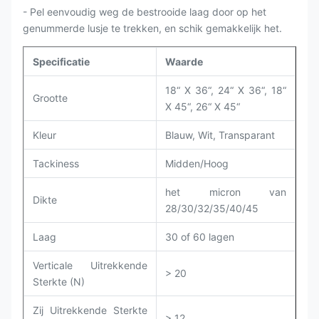
- Pel eenvoudig weg de bestrooide laag door op het
genummerde lusje te trekken, en schik gemakkelijk het.
Specificatie
Waarde
18“ X 36“, 24“ X 36“, 18“
Grootte
X 45“, 26“ X 45“
Kleur
Blauw, Wit, Transparant
Tackiness
Midden/Hoog
het micron van
Dikte
28/30/32/35/40/45
Laag
30 of 60 lagen
Verticale Uitrekkende
> 20
Sterkte (N)
Zij Uitrekkende Sterkte
> 12