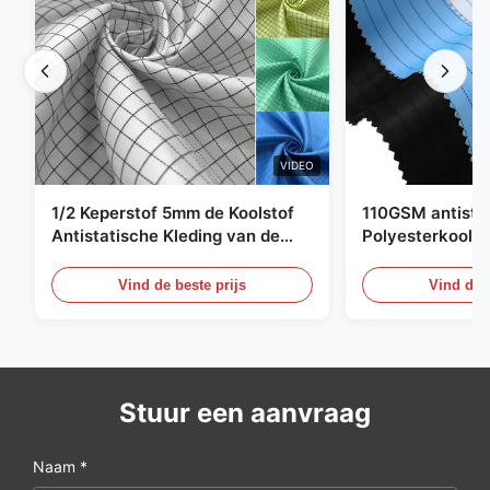
VIDEO
1/2 Keperstof 5mm de Koolstof
110GSM antista
Antistatische Kleding van de
Polyesterkoolst
Net98% Polyester 2%
Kledingsmateria
Vind de beste prijs
Vind de b
Stuur een aanvraag
Naam *