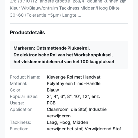
2/6“/8“/10“/12“ andere grootte“ zou/4“ douane kunnen zijn
Kleur Wit/Blauw/ontruim Tackiness Midden/Hoog Dikte
30~60 (Tolerantie ±5μm) Lengte ...
Productdetails
Markeren:
Ontsmettende Plukselrol
,
De elektronische Rol van het Workshoppluksel
,
het vlekkenmiddelenrol van het 100 laagpluksel
Product Name:
Kleverige Rol met Handvat
Material:
Polyethyleen films+Handle
Color:
Blauw
Popular Sizes:
2“, 4“, 6“, 8“, 10“, 12“, enz.
Usage:
PCB
Application:
Cleanroom, die Stof, Industrie
verwijderen
Tackiness:
Laag, Hoog, Midden
Function:
verwijder het stof, Verwijderend Stof