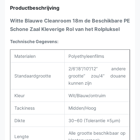
Productbeschrijving
Witte Blauwe Cleanroom 18m de Beschikbare PE
Schone Zaal Kleverige Rol van het Rolpluksel
Technische Gegevens:
Materialen
Polyethyleenfilms
2/6“/8“/10“/12“ andere
Standaardgrootte
grootte
“ zou
/4“ douane
kunnen zijn
Kleur
Wit/Blauw/ontruim
Tackiness
Midden/Hoog
Dikte
30~60 (Tolerantie ±5μm)
Alle grootte beschikbaar op
Lengte