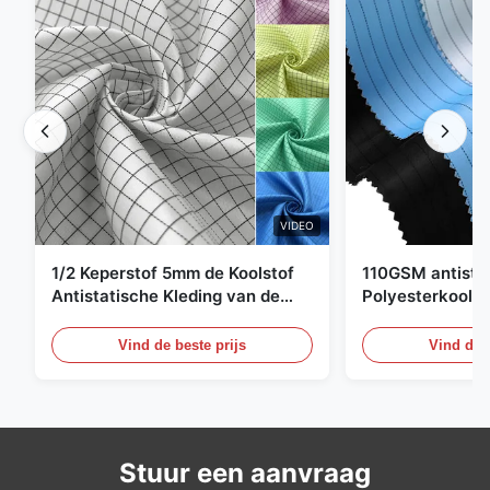
VIDEO
1/2 Keperstof 5mm de Koolstof
110GSM antista
Antistatische Kleding van de
Polyesterkoolst
Net98% Polyester 2%
Kledingsmateria
Vind de beste prijs
Vind de b
Stuur een aanvraag