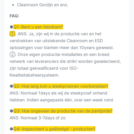
Cleanroom Gordijn en enz.
FAQ:
●
Q1: Bent u een fabrikant?
①
. ANS: Ja, zijn wij in de productie van en het
verstrekken van uitstekende Cleanroom en ESD
oplossingen voor klanten meer dan 10years geweest.
②. Onze eigen productie-installaties en een breed
netwerk van leveranciers die strikt worden geselecteerd,
zijn totaal gekwalificeerd voor ISO-
Kwaliteitsbeheersysteem.
●
Q2: Hoe lang kon u steekproeven voorbereiden?
ANS: Normaal 1days als wij de steekproef onhand
hebben. Indien aangepaste één, over een week rond.
●
Q3: Hoe ongeveer de productie van de partijorde?
ANS: Normaal 3-7days of zo
●
Q4: Inspecteert u geëindigd - producten?