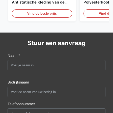
Antistatische Kleding van de
Polyesterkoolst
Net98% Polyester 2%
Kledingsmateria
Vind de beste prijs
Vind de b
Stuur een aanvraag
Naam *
Bedrijfsnaam
Telefoonnummer