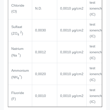
test 
Chloride
N.D.
0,0010 µg/cm2
ionenchromat
(Cl)
(IC)
test 
Sulfaat
0,0030
0,0010 µg/cm2
ionenchromat
2
(ZO
)
4
(IC)
test 
Natrium
0,0012
0,0010 µg/cm2
ionenchromat
+
(Na
)
(IC)
test 
Ammonium
0,0020
0,0010 µg/cm2
ionenchromat
+
(NH
)
4
(IC)
test 
Fluoride
0,0010
0,0010 µg/cm2
ionenchromat
(F)
(IC)