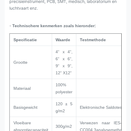
precisieinstrument, PCB, SMT, medisch, laboratorium en
luchtvaart enz.
-
Technischere kenmerken zoals hieronder:
Specificatie
Waarde
Testmethode
4“ x 4“,
6“ x 6“,
Grootte
9“ x 9“,
12“ X12“
100%
Materiaal
polyester
120 ± 5
Basisgewicht
Elektronische Saldotest
g/m2
Vloeibare
Verwezen naar IES-rp-
300g/m2
absorptiecapaciteit
CC
004,3analysemethode