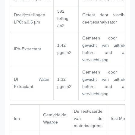
592
Deeltjestellingen
Getest door vloeibare
telling
LPC: ≥0.5 µm
deeltjesanalysator
/m2
Gemeten door het
1.42
gewicht van uittreksel
IPA-Extractant
µg/cm2
before and after
vervluchtiging
Gemeten door het
DI Water
1.32
gewicht van uittreksel
Extractant
µg/cm2
before and after
vervluchtiging
De Testwaarde
Gemiddelde
Ion
van de
Test Mehod
Waarde
materiaalgrens