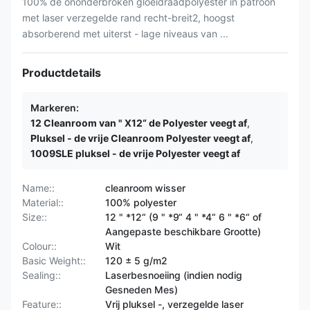
100% de ononderbroken gloeidraadpolyester in patroon
met laser verzegelde rand recht-breit2, hoogst
absorberend met uiterst - lage niveaus van ...
Productdetails
Markeren:
12 Cleanroom van " X12“ de Polyester veegt af
,
Pluksel - de vrije Cleanroom Polyester veegt af
,
1009SLE pluksel - de vrije Polyester veegt af
Name::
cleanroom wisser
Material::
100% polyester
Size::
12 " *12“ (9 " *9“ 4 " *4“ 6 " *6“ of
Aangepaste beschikbare Grootte)
Colour::
Wit
Basic Weight::
120 ± 5 g/m2
Sealing::
Laserbesnoeiing (indien nodig
Gesneden Mes)
Feature::
Vrij pluksel -, verzegelde laser