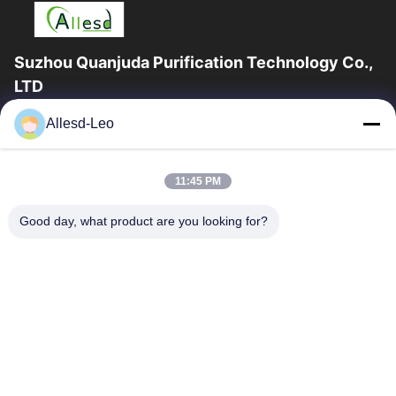
Suzhou Quanjuda Purification Technology Co.,
LTD
16years ervaring, als belangrijke fabrikant en exporteur van
Allesd-Leo
ESD & Cleanroom producten, bieden wij een volledige lijn van
ESD & Cleanroom materiaal...
Snelle Links
11:45 PM
Huis
Producten
Good day, what product are you looking for?
Ongeveer Ons
Fabrieksreis
Kwaliteitscontrole
Contacteer Ons
Verzoek Om Een Citaat
Neem Contact Met Ons Op
0086-512-65883749
0086-512-66190772