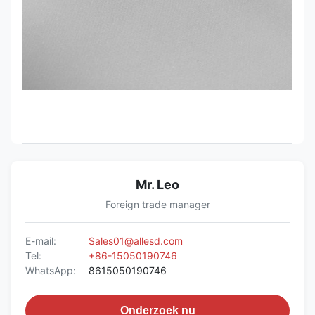
Mr. Leo
Foreign trade manager
E-mail:
Sales01@allesd.com
Tel:
+86-15050190746
WhatsApp:
8615050190746
Onderzoek nu