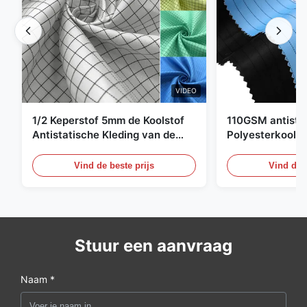
VIDEO
1/2 Keperstof 5mm de Koolstof
110GSM antista
Antistatische Kleding van de
Polyesterkoolst
Net98% Polyester 2%
Kledingsmateria
Vind de beste prijs
Vind de b
Stuur een aanvraag
Naam *