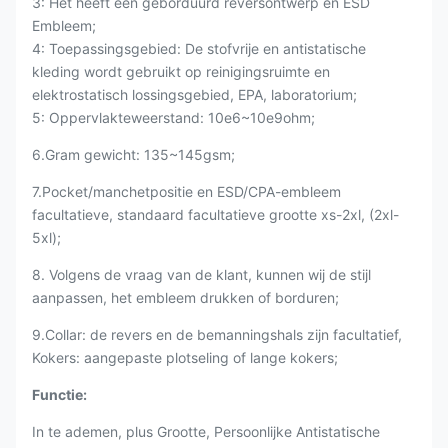
3: Het heeft een geborduurd reversontwerp en ESD
Embleem;
4: Toepassingsgebied: De stofvrije en antistatische
kleding wordt gebruikt op reinigingsruimte en
elektrostatisch lossingsgebied,
EPA, laboratorium;
5: Oppervlakteweerstand: 10e6~10e9ohm;
6.Gram gewicht: 135~145gsm;
7.Pocket/manchetpositie en ESD/CPA-embleem
facultatieve, standaard facultatieve grootte xs-2xl, (2xl-
5xl);
8. Volgens de vraag van de klant, kunnen wij de stijl
aanpassen, het embleem drukken of borduren;
9.Collar: de revers en de bemanningshals zijn facultatief,
Kokers:
aangepaste
plotseling of lange kokers;
Functie:
In te ademen, plus Grootte, Persoonlijke Antistatische