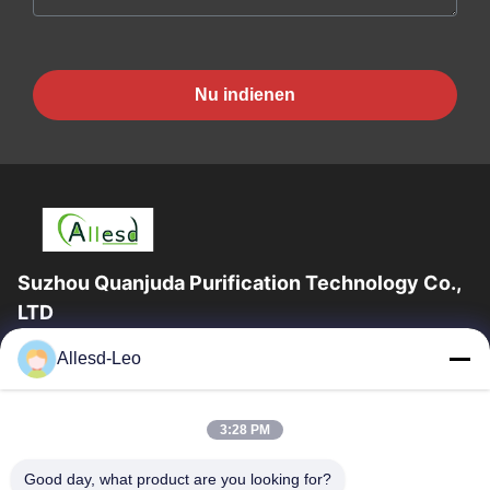
Nu indienen
Suzhou Quanjuda Purification Technology Co.,
LTD
16years ervaring, als belangrijke fabrikant en exporteur van
Allesd-Leo
ESD & Cleanroom producten, bieden wij een volledige lijn van
ESD & Cleanroom materiaal...
Snelle Links
3:28 PM
Huis
Producten
Good day, what product are you looking for?