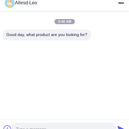
16years ervaring, als belangrijke fabrikant en exporteur van
Allesd-Leo
ESD & Cleanroom producten, bieden wij een volledige lijn van
ESD & Cleanroom materiaal...
Snelle Links
3:40 AM
Huis
Producten
Good day, what product are you looking for?
Ongeveer Ons
Fabrieksreis
Kwaliteitscontrole
Contacteer Ons
Verzoek Om Een Citaat
Neem Contact Met Ons Op
0086-512-65883749
0086-512-66190772
Sales01@allesd.com
Auteursrecht © 2018-2026 Suzhou Quanjuda Purification Technology Co.,
LTD. Alle rechten voorbehouden.