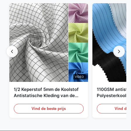
VIDEO
1/2 Keperstof 5mm de Koolstof
110GSM antista
Antistatische Kleding van de
Polyesterkoolst
Net98% Polyester 2%
Kledingsmateria
Vind de beste prijs
Vind de b