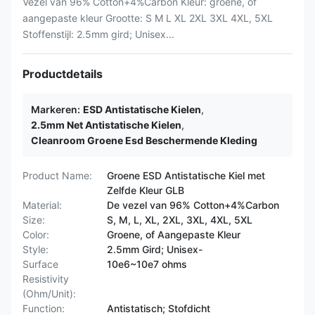
Vezel van 96% Cotton+4%Carbon Kleur: groene, of
aangepaste kleur Grootte: S M L XL 2XL 3XL 4XL, 5XL
Stoffenstijl: 2.5mm gird; Unisex...
Productdetails
Markeren:
ESD Antistatische Kielen
,
2.5mm Net Antistatische Kielen
,
Cleanroom Groene Esd Beschermende Kleding
Product Name:
Groene ESD Antistatische Kiel met
Zelfde Kleur GLB
Material:
De vezel van 96% Cotton+4%Carbon
Size:
S, M, L, XL, 2XL, 3XL, 4XL, 5XL
Color:
Groene, of Aangepaste Kleur
Style:
2.5mm Gird; Unisex-
Surface
10e6~10e7 ohms
Resistivity
(Ohm/Unit):
Function:
Antistatisch; Stofdicht