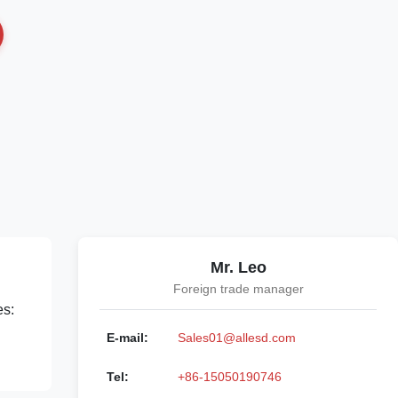
Mr. Leo
Foreign trade manager
es:
E-mail:
Sales01@allesd.com
Tel:
+86-15050190746