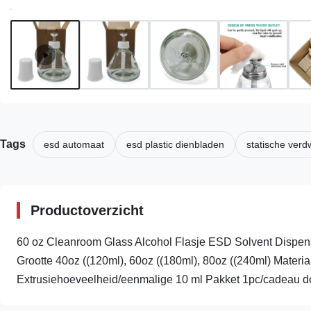
Tags
esd automaat
esd plastic dienbladen
statische ver
Productoverzicht
60 oz Cleanroom Glass Alcohol Flasje ESD Solvent Dispense
Grootte 40oz ((120ml), 60oz ((180ml), 80oz ((240ml) Materi
Extrusiehoeveelheid/eenmalige 10 ml Pakket 1pc/cadeau doo