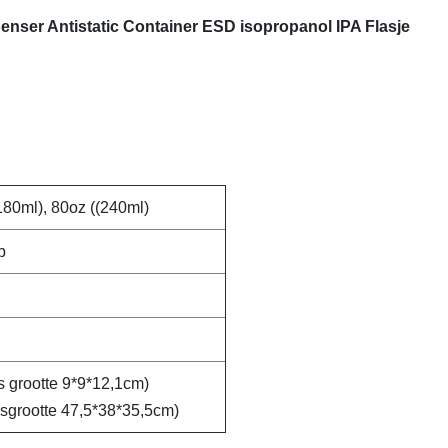
enser Antistatic Container ESD isopropanol IPA Flasje
180ml), 80oz ((240ml)
p
 grootte 9*9*12,1cm)
osgrootte 47,5*38*35,5cm)