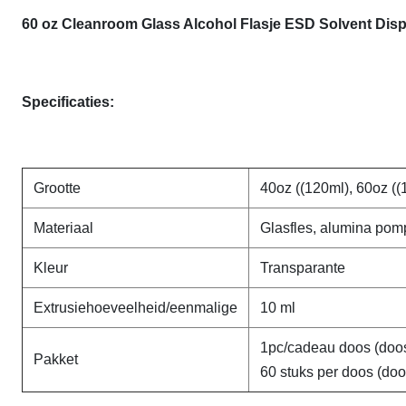
60 oz Cleanroom Glass Alcohol Flasje ESD Solvent Disp
Specificaties:
Grootte
40oz ((120ml), 60oz ((
Materiaal
Glasfles, alumina pom
Kleur
Transparante
Extrusiehoeveelheid/eenmalige
10 ml
1pc/cadeau doos (doos
Pakket
60 stuks per doos (do