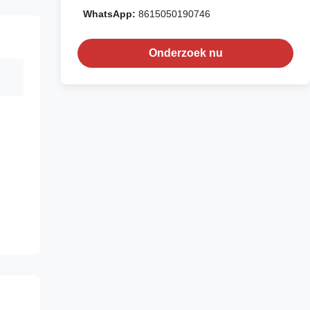
WhatsApp:
8615050190746
Onderzoek nu