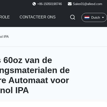
+86-15050190746
Sales01@allesd.com
ROLE
CONTACTEER ONS
Dutch
ol IPA
 60oz van de
ngsmaterialen de
re Automaat voor
nol IPA