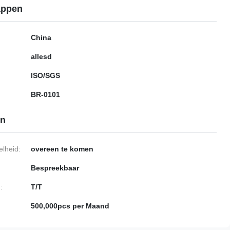
appen
China
allesd
ISO/SGS
BR-0101
en
lheid:
overeen te komen
Bespreekbaar
:
T/T
500,000pcs per Maand