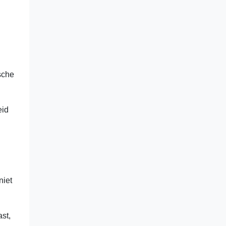
sche
eid
niet
st,