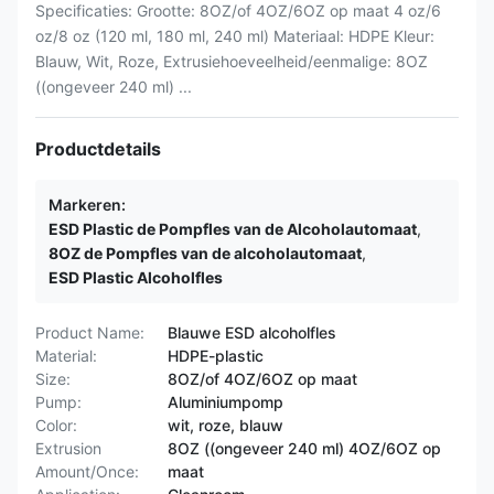
Specificaties: Grootte: 8OZ/of 4OZ/6OZ op maat 4 oz/6
oz/8 oz (120 ml, 180 ml, 240 ml) Materiaal: HDPE Kleur:
Blauw, Wit, Roze, Extrusiehoeveelheid/eenmalige: 8OZ
((ongeveer 240 ml) ...
Productdetails
Markeren:
ESD Plastic de Pompfles van de Alcoholautomaat
,
8OZ de Pompfles van de alcoholautomaat
,
ESD Plastic Alcoholfles
Product Name:
Blauwe ESD alcoholfles
Material:
HDPE-plastic
Size:
8OZ/of 4OZ/6OZ op maat
Pump:
Aluminiumpomp
Color:
wit, roze, blauw
Extrusion
8OZ ((ongeveer 240 ml) 4OZ/6OZ op
Amount/Once:
maat