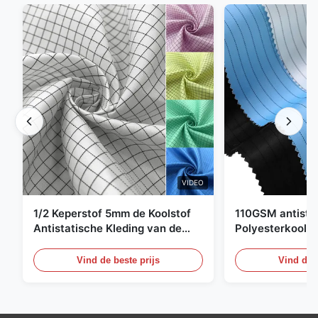
VIDEO
1/2 Keperstof 5mm de Koolstof
110GSM antista
Antistatische Kleding van de
Polyesterkoolst
Net98% Polyester 2%
Kledingsmateria
Vind de beste prijs
Vind de b