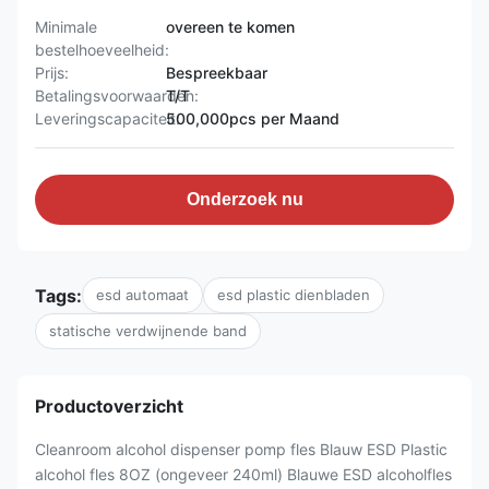
Minimale
overeen te komen
bestelhoeveelheid:
Prijs:
Bespreekbaar
Betalingsvoorwaarden:
T/T
Leveringscapaciteit:
500,000pcs per Maand
Onderzoek nu
Tags:
esd automaat
esd plastic dienbladen
statische verdwijnende band
Productoverzicht
Cleanroom alcohol dispenser pomp fles Blauw ESD Plastic
alcohol fles 8OZ (ongeveer 240ml) Blauwe ESD alcoholfles