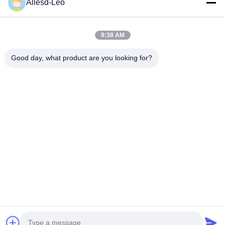
16years ervaring, als belangrijke fabrikant en exporteur van
Allesd-Leo
ESD & Cleanroom producten, bieden wij een volledige lijn van
ESD & Cleanroom materiaal...
Snelle Links
9:38 AM
Huis
Producten
Good day, what product are you looking for?
Ongeveer Ons
Fabrieksreis
Kwaliteitscontrole
Contacteer Ons
Verzoek Om Een Citaat
Neem Contact Met Ons Op
0086-512-65883749
0086-512-66190772
Sales01@allesd.com
Auteursrecht © 2018-2026 Suzhou Quanjuda Purification Technology Co.,
LTD. Alle rechten voorbehouden.