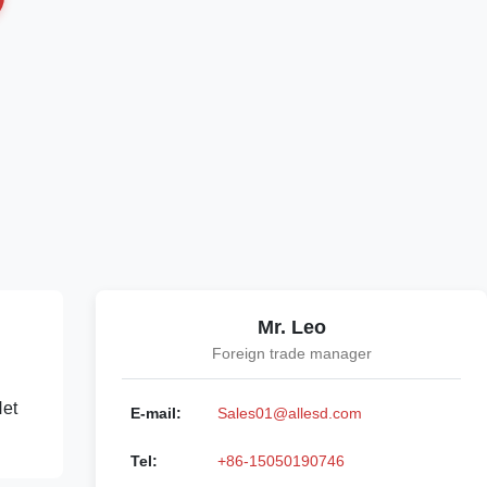
Mr. Leo
Foreign trade manager
Het
E-mail:
Sales01@allesd.com
Tel:
+86-15050190746