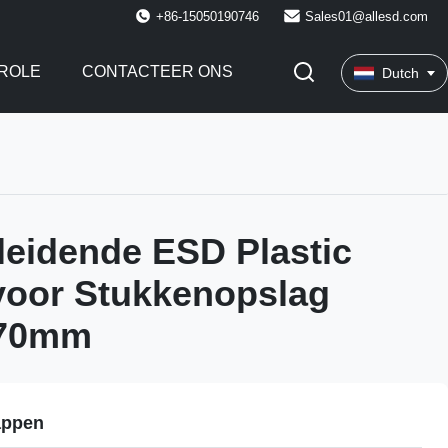
+86-15050190746
Sales01@allesd.com
ROLE
CONTACTEER ONS
Dutch
eidende ESD Plastic
voor Stukkenopslag
x70mm
appen