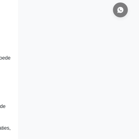
goede
 de
ties,