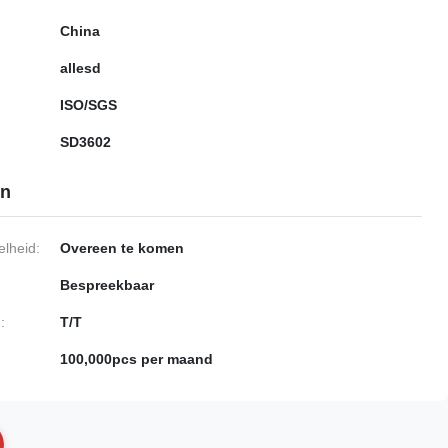
China
allesd
ISO/SGS
SD3602
en
lheid:
Overeen te komen
Bespreekbaar
:
T/T
100,000pcs per maand