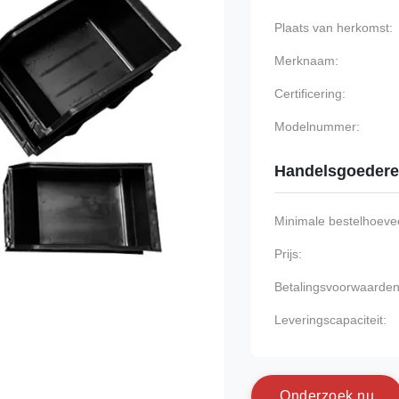
Plaats van herkomst:
Merknaam:
Certificering:
Modelnummer:
Handelsgoeder
Minimale bestelhoevee
Prijs:
Betalingsvoorwaarden
Leveringscapaciteit:
O
n
d
e
r
z
o
e
k
n
u