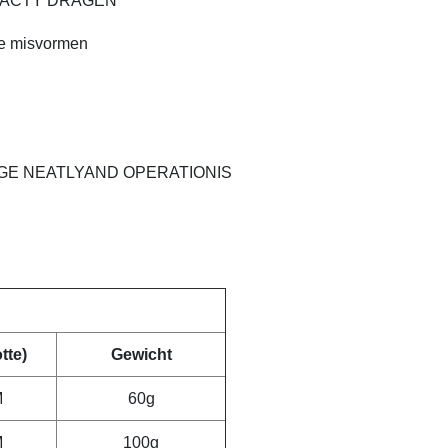
PACTY DRAGEN
 te misvormen
GE NEATLYAND OPERATIONIS
tte)
Gewicht
M
60g
M
100g