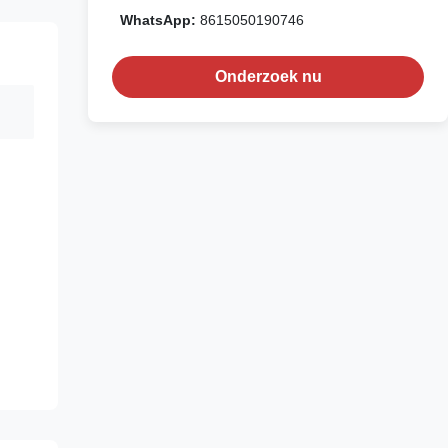
WhatsApp:
8615050190746
Onderzoek nu