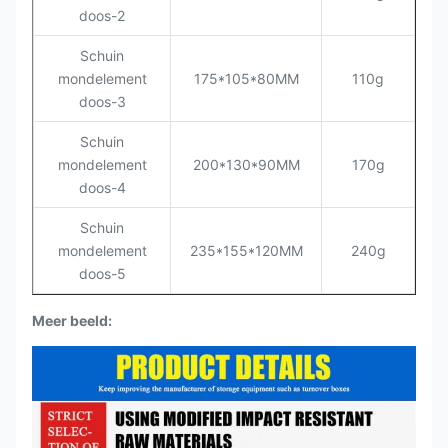
doos-2
Schuin
mondelement
175*105*80MM
110g
doos-3
Schuin
mondelement
200*130*90MM
170g
doos-4
Schuin
mondelement
235*155*120MM
240g
doos-5
Meer beeld: