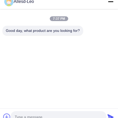
16years ervaring, als belangrijke fabrikant en exporteur van
Allesd-Leo
ESD & Cleanroom producten, bieden wij een volledige lijn van
ESD & Cleanroom materiaal...
Snelle Links
7:37 PM
Huis
Producten
Good day, what product are you looking for?
Ongeveer Ons
Fabrieksreis
Kwaliteitscontrole
Contacteer Ons
Verzoek Om Een Citaat
Neem Contact Met Ons Op
0086-512-65883749
0086-512-66190772
Sales01@allesd.com
Auteursrecht © 2018-2026 Suzhou Quanjuda Purification Technology Co.,
LTD. Alle rechten voorbehouden.