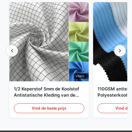
VIDEO
1/2 Keperstof 5mm de Koolstof
110GSM antista
Antistatische Kleding van de
Polyesterkoolst
Net98% Polyester 2%
Kledingsmateria
Vind de beste prijs
Vind de b