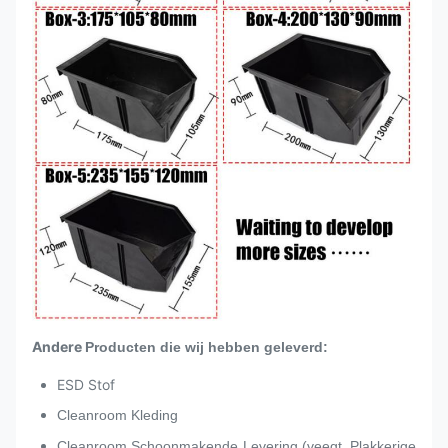
Andere
Producten die wij hebben geleverd:
ESD Stof
Cleanroom Kleding
Cleanroom Schoonmakende Levering (veegt, Plakkerige