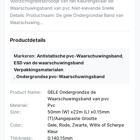
Voorzichtigheidsbroodje van het Kleurengevaar de
Waarschuwingsband van pvc Niet-klevende Snelle
Details: Productnaam: De gele Ondergrondse Band van
Waarschuwing...
Productdetails
Markeren:
Antistatische pvc-Waarschuwingsband
,
ESD van de waarschuwingsband
Verpakkingsmaterialen
,
Ondergrondse pvc-Waarschuwingsband
Product Name::
GELE Ondergrondse de
Waarschuwingsband van pvc
Material::
Pvc
Size::
50mm (W) x22m (L) x0.15mm
(T)/Aangepaste Grootte
Color::
Gele, Rode, Zwarte, Witte of Scherpe
Kleur
Thickness::
0.140.15mm