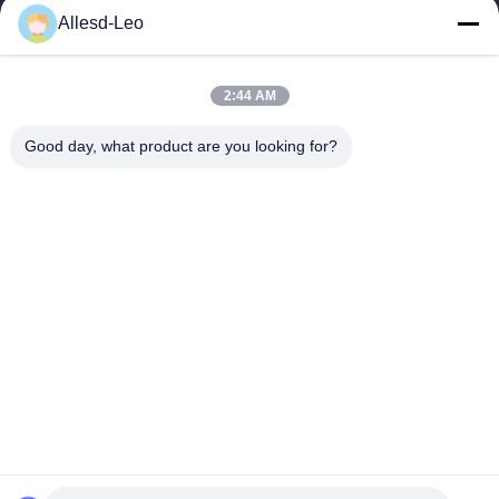
16years ervaring, als belangrijke fabrikant en exporteur van
Allesd-Leo
ESD & Cleanroom producten, bieden wij een volledige lijn van
ESD & Cleanroom materiaal...
Snelle Links
2:44 AM
Huis
Producten
Good day, what product are you looking for?
Ongeveer Ons
Fabrieksreis
Kwaliteitscontrole
Contacteer Ons
Verzoek Om Een Citaat
Neem Contact Met Ons Op
0086-512-65883749
0086-512-66190772
Sales01@allesd.com
Auteursrecht © 2018-2026 Suzhou Quanjuda Purification Technology Co.,
LTD. Alle rechten voorbehouden.