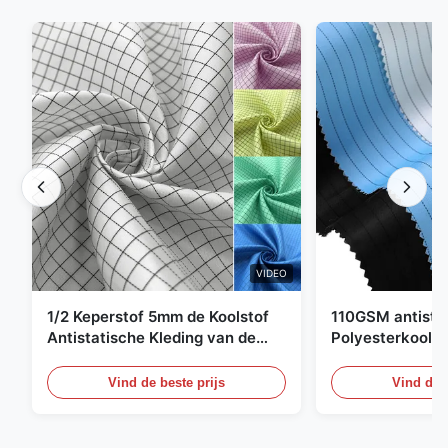
VIDEO
1/2 Keperstof 5mm de Koolstof
110GSM antista
Antistatische Kleding van de
Polyesterkoolst
Net98% Polyester 2%
Kledingsmateria
Vind de beste prijs
Vind de b