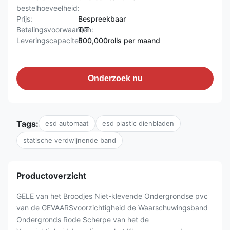
bestelhoeveelheid:
Prijs:
Bespreekbaar
Betalingsvoorwaarden:
T/T
Leveringscapaciteit:
500,000rolls per maand
Onderzoek nu
Tags:
esd automaat
esd plastic dienbladen
statische verdwijnende band
Productoverzicht
GELE van het Broodjes Niet-klevende Ondergrondse pvc
van de GEVAARSvoorzichtigheid de Waarschuwingsband
Ondergronds Rode Scherpe van het de