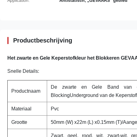
Application:
Antistatisch, „GEVAARS“ gebied
Productbeschrijving
Het zwarte en Gele Keperstofkleur het Blokkeren GEV
Snelle Details:
De zwarte en Gele Band van d
Productnaam
BlockingUnderground van de Keperstof
Materiaal
Pvc
Grootte
50mm (W) x22m (L) x0.15mm (T)/Aange
Zwart, geel, rood, wit, zwart-wit, 