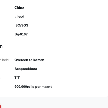
China
allesd
ISO/SGS
Bij-0107
en
lheid:
Overeen te komen
Bespreekbaar
:
T/T
500,000rolls per maand