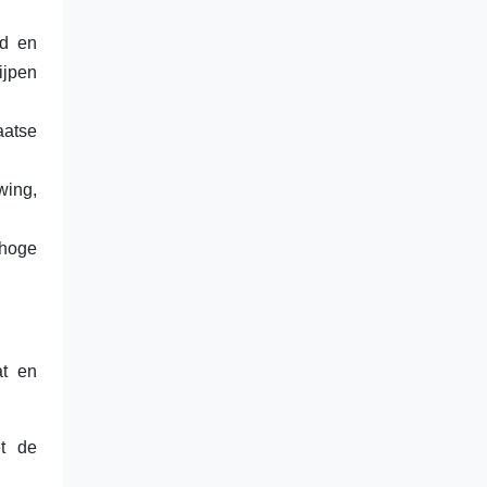
nd en
ijpen
aatse
wing,
ahoge
at en
et de