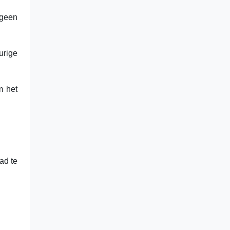
 geen
urige
m het
ad te