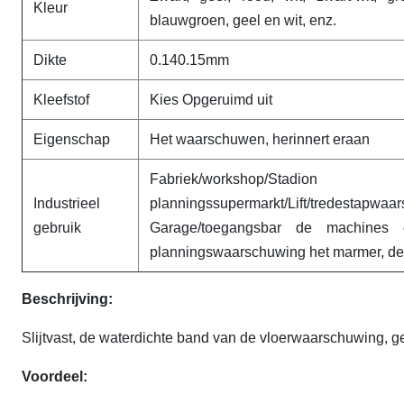
Kleur
blauwgroen, geel en wit, enz.
Dikte
0.140.15mm
Kleefstof
Kies Opgeruimd uit
Eigenschap
Het waarschuwen, herinnert eraan
Fabriek/workshop/Stadion
Industrieel
planningssupermarkt/Lift/tredestapwaa
gebruik
Garage/toegangsbar de machines
planningswaarschuwing het marmer, de
Beschrijving:
Slijtvast, de waterdichte band van de vloerwaarschuwing, ge
Voordeel: