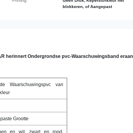
Printing:
Geen Druk, Keperstofkleur het
blokkeren, of Aangepast
AAR herinnert Ondergrondse pvc-Waarschuwingsband eraan
e Waarschuwingspvc van
kleur
paste Grootte
groen en wit, zwart en rood,