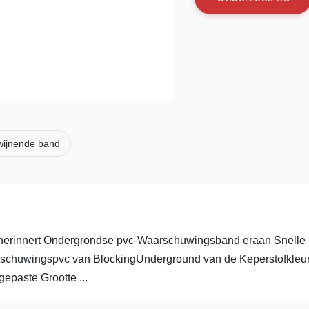
dwijnende band
 herinnert Ondergrondse pvc-Waarschuwingsband eraan Snelle
rschuwingspvc van BlockingUnderground van de Keperstofkleu
epaste Grootte ...