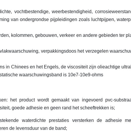
chte, vochtbestendige, weerbestendigheid, corrosieweersta
erming van ondergrondse pijpleidingen zoals luchtpijpen, waterp
den, kolommen, gebouwen, verkeer en andere gebieden ter pl
rvlakwaarschuwing, verpakkingsdoos het verzegelen waarschu
 in Chinees en het Engels, de viscositeit zijn olieachtige ultr
ntistatische waarschuwingsband is 10e7-10e9-ohms
ken: het product wordt gemaakt van ingevoerd pvc-substra
cositeit, goede adhesie en geen rand het scheeftrekken is;
stekende waterdichte prestaties versterken de adhesie m
eren de levensduur van de band;