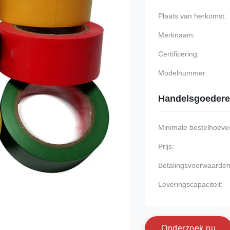
Plaats van herkomst:
Merknaam:
Certificering:
Modelnummer:
Handelsgoeder
Minimale bestelhoevee
Prijs:
Betalingsvoorwaarden
Leveringscapaciteit:
O
n
d
e
r
z
o
e
k
n
u