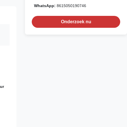
WhatsApp:
8615050190746
Onderzoek nu
eur