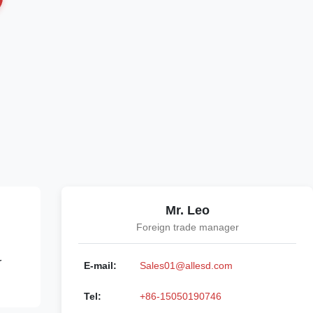
Mr. Leo
Foreign trade manager
r
E-mail:
Sales01@allesd.com
Tel:
+86-15050190746