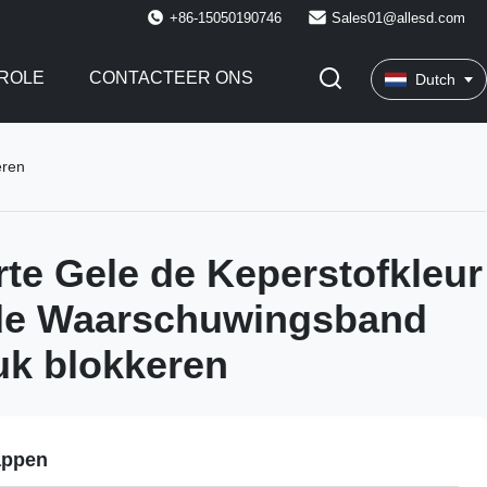
+86-15050190746
Sales01@allesd.com
ROLE
CONTACTEER ONS
Dutch
eren
te Gele de Keperstofkleur
 de Waarschuwingsband
uk blokkeren
appen