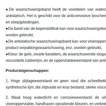
●
De waarschuwingsband heeft de voordelen van waterdi
antistatisch. Het is geschikt voor de anticorrosieve besch
en oliepijpleidingen.
●De band van de keperstofdruk kan voor waarschuwingsbor
worden gebruikt.
●De antistatische waarschuwingsband kan voor vloeroppe
product verpakkingswaarschuwing, enz. worden gebruikt,
●Kleur: de gele, zwarte karakters, de waarschuwende slogans
viscositeits rubberlijm, en de oppervlakteweerstand van a
Producteigenschappen:
1.
Hoge slijtageweerstand en geen rand die scheeftrek
synthetische lijm, die slijtvaste en kras bestand, sterke vis
2.
Maak hoog waterdicht en corrosieweerstand: de uit
vloeroppervlakte, handhaven opvallende kleuren, en verbet