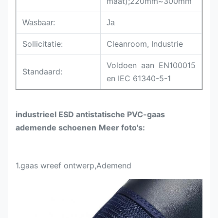
maat);220mm~300mm
Wasbaar:
Ja
Sollicitatie:
Cleanroom, Industrie
Voldoen aan EN100015
Standaard:
en IEC 61340-5-1
industrieel
ESD antistatische PVC-gaas
ademende schoenen
Meer foto's:
1.
gaas
wreef
ontwerp,
Ademend