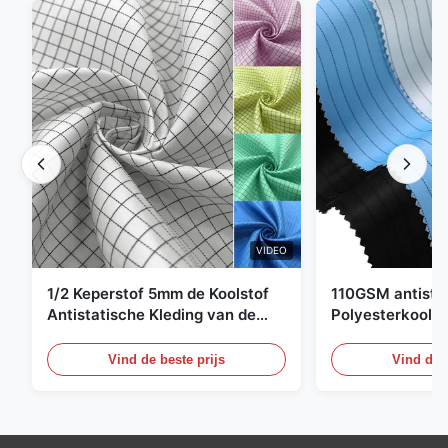
VIDEO
1/2 Keperstof 5mm de Koolstof
110GSM antista
Antistatische Kleding van de
Polyesterkoolst
Net98% Polyester 2%
Kledingsmateria
Vind de beste prijs
Vind de b