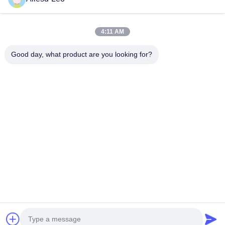
ESD & Cleanroom producten, bieden wij een volledige lijn van
ESD & Cleanroom materiaal...
Snelle Links
4:11 AM
Huis
Producten
Good day, what product are you looking for?
Ongeveer Ons
Fabrieksreis
Kwaliteitscontrole
Contacteer Ons
Verzoek Om Een Citaat
Neem Contact Met Ons Op
0086-512-65883749
0086-512-66190772
Sales01@allesd.com
Auteursrecht © 2018-2026 Suzhou Quanjuda Purification Technology Co.,
LTD. Alle rechten voorbehouden.