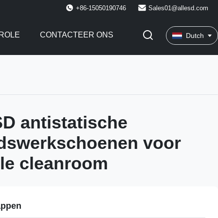
+86-15050190746
Sales01@allesd.com
ROLE
CONTACTEER ONS
Dutch
SD antistatische
idswerkschoenen voor
ële cleanroom
appen