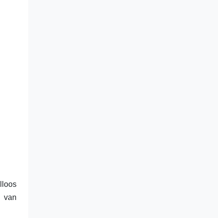
lloos
n van