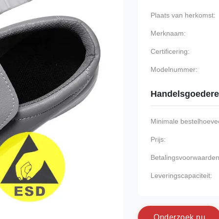
Plaats van herkomst:
Merknaam:
Certificering:
Modelnummer:
Handelsgoeder
Minimale bestelhoevee
Prijs:
Betalingsvoorwaarden
Leveringscapaciteit:
O
n
d
e
r
z
o
e
k
n
u