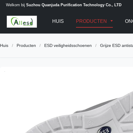
Welkom bij
Suzhou Quanjuda Purification Technology Co., LTD
HUIS
PRODUCTEN
ON
Huis
/
Producten
/
ESD veiligheidsschoenen
/
Grijze ESD antist