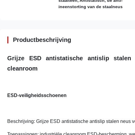
staalteen, Antistatisch, de anti-
ineenstorting van de staalneus
Productbeschrijving
Grijze ESD antistatische antislip stalen
cleanroom
ESD-veiligheidsschoenen
Beschrijving:
Grijze ESD antistatische antislip stalen neus
Toepassingen:
industriële cleanroom,
ESD-bescherming, we