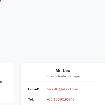
Mr. Leo
Foreign trade manager
en
E-mail:
Sales01@allesd.com
Tel:
+86-15050190746