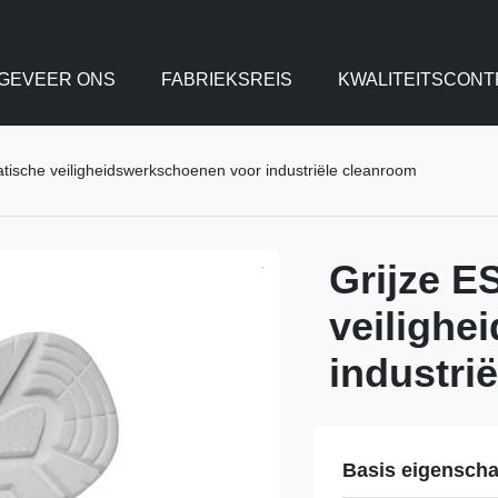
GEVEER ONS
FABRIEKSREIS
KWALITEITSCONT
atische veiligheidswerkschoenen voor industriële cleanroom
Grijze E
veilighe
industri
Basis eigensch