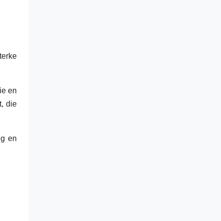
terke
ie en
, die
ng en