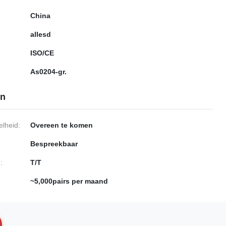
China
allesd
ISO/CE
As0204-gr.
en
lheid:
Overeen te komen
Bespreekbaar
:
T/T
~5,000pairs per maand