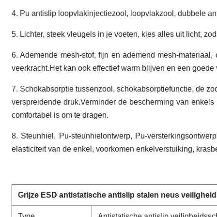
4. Pu antislip loopvlakinjectiezool, loopvlakzool, dubbele ant
5. Lichter, steek vleugels in je voeten, kies alles uit licht, z
6. Ademende mesh-stof, fijn en ademend mesh-materiaal, co
veerkracht.Het kan ook effectief warm blijven en een goede
7. Schokabsorptie tussenzool, schokabsorptiefunctie, de zo
verspreidende druk.Verminder de bescherming van enkels bij
comfortabel is om te dragen.
8. Steunhiel, Pu-steunhielontwerp, Pu-versterkingsontwerp,
elasticiteit van de enkel, voorkomen enkelverstuiking, kras
Grijze ESD antistatische antislip stalen neus veiligh
Type
Antistatische antislip veiligheids