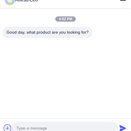
ESD & Cleanroom producten, bieden wij een volledige lijn van
ESD & Cleanroom materiaal...
Snelle Links
4:02 PM
Huis
Producten
Good day, what product are you looking for?
Ongeveer Ons
Fabrieksreis
Kwaliteitscontrole
Contacteer Ons
Verzoek Om Een Citaat
Neem Contact Met Ons Op
0086-512-65883749
0086-512-66190772
Sales01@allesd.com
Auteursrecht © 2018-2026 Suzhou Quanjuda Purification Technology Co.,
LTD. Alle rechten voorbehouden.