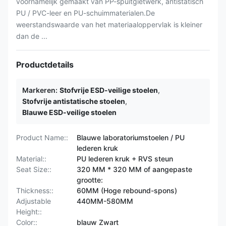
voornamelijk gemaakt van PP-spuitgietwerk, antistatisch
PU / PVC-leer en PU-schuimmaterialen.De
weerstandswaarde van het materiaaloppervlak is kleiner
dan de ...
Productdetails
Markeren:
Stofvrije ESD-veilige stoelen
,
Stofvrije antistatische stoelen
,
Blauwe ESD-veilige stoelen
Product Name::
Blauwe laboratoriumstoelen / PU
lederen kruk
Material::
PU lederen kruk + RVS steun
Seat Size::
320 MM * 320 MM of aangepaste
grootte:
Thickness::
60MM (Hoge rebound-spons)
Adjustable
440MM-580MM
Height::
Color::
blauw Zwart