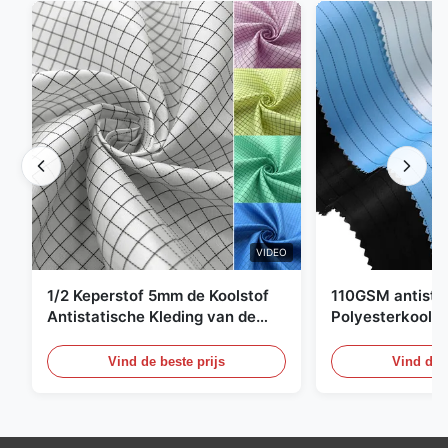
VIDEO
1/2 Keperstof 5mm de Koolstof
110GSM antista
Antistatische Kleding van de
Polyesterkoolst
Net98% Polyester 2%
Kledingsmateria
Vind de beste prijs
Vind de b